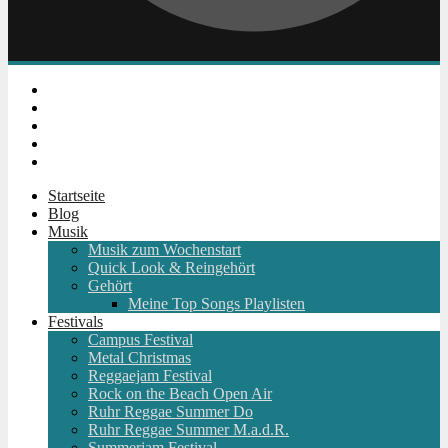
Instagram
Facebook
Twitter
Youtube
RSS
Startseite
Blog
Musik
Musik zum Wochenstart
Quick Look & Reingehört
Gehört
Meine Top Songs Playlisten
Festivals
Campus Festival
Metal Christmas
Reggaejam Festival
Rock on the Beach Open Air
Ruhr Reggae Summer Do
Ruhr Reggae Summer M.a.d.R.
Summerjam Festival