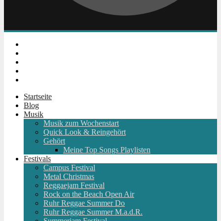
Instagram
Facebook
Twitter
Youtube
RSS
Startseite
Blog
Musik
Musik zum Wochenstart
Quick Look & Reingehört
Gehört
Meine Top Songs Playlisten
Festivals
Campus Festival
Metal Christmas
Reggaejam Festival
Rock on the Beach Open Air
Ruhr Reggae Summer Do
Ruhr Reggae Summer M.a.d.R.
Summerjam Festival