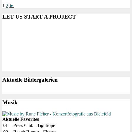
1
2
►
LET US START A PROJECT
Aktuelle Bildergalerien
Musik
Aktuelle Favorites
01
Press Club - Tightrope
02
Beach Bunny - Chasm