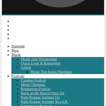
Instagram
Facebook
Twitter
Youtube
RSS
Startseite
Blog
Musik
Musik zum Wochenstart
Quick Look & Reingehört
Gehört
Meine Top Songs Playlisten
Festivals
Campus Festival
Metal Christmas
Reggaejam Festival
Rock on the Beach Open Air
Ruhr Reggae Summer Do
Ruhr Reggae Summer M.a.d.R.
Summerjam Festival