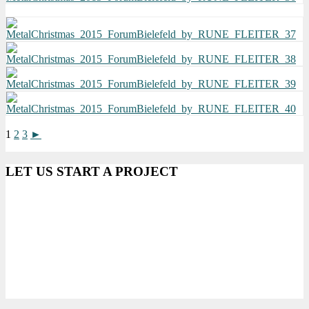
1
2
3
►
LET US START A PROJECT