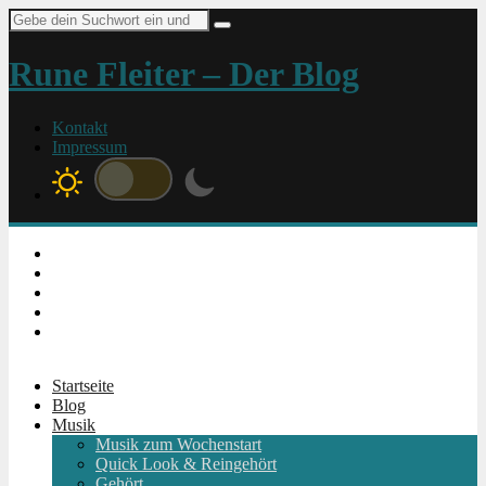
Suche
nach:
Rune Fleiter – Der Blog
Kontakt
Impressum
Instagram
Facebook
Twitter
Youtube
RSS
Startseite
Blog
Musik
Musik zum Wochenstart
Quick Look & Reingehört
Gehört