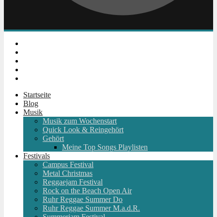
Instagram
Facebook
Twitter
Youtube
RSS
Startseite
Blog
Musik
Musik zum Wochenstart
Quick Look & Reingehört
Gehört
Meine Top Songs Playlisten
Festivals
Campus Festival
Metal Christmas
Reggaejam Festival
Rock on the Beach Open Air
Ruhr Reggae Summer Do
Ruhr Reggae Summer M.a.d.R.
Summerjam Festival