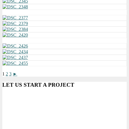
1
2
3
►
LET US START A PROJECT