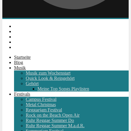
Instagram
Facebook
Twitter
Youtube
RSS
Startseite
Blog
Musik
Musik zum Wochenstart
Quick Look & Reingehört
Gehört
Meine Top Songs Playlisten
Festivals
Campus Festival
Metal Christmas
Reggaejam Festival
Rock on the Beach Open Air
Ruhr Reggae Summer Do
Ruhr Reggae Summer M.a.d.R.
Summerjam Festival