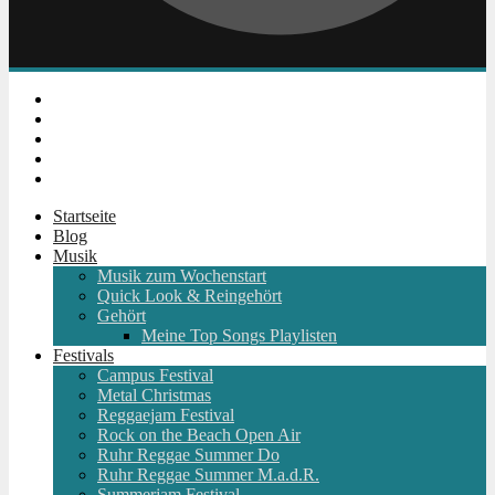
Instagram
Facebook
Twitter
Youtube
RSS
Startseite
Blog
Musik
Musik zum Wochenstart
Quick Look & Reingehört
Gehört
Meine Top Songs Playlisten
Festivals
Campus Festival
Metal Christmas
Reggaejam Festival
Rock on the Beach Open Air
Ruhr Reggae Summer Do
Ruhr Reggae Summer M.a.d.R.
Summerjam Festival