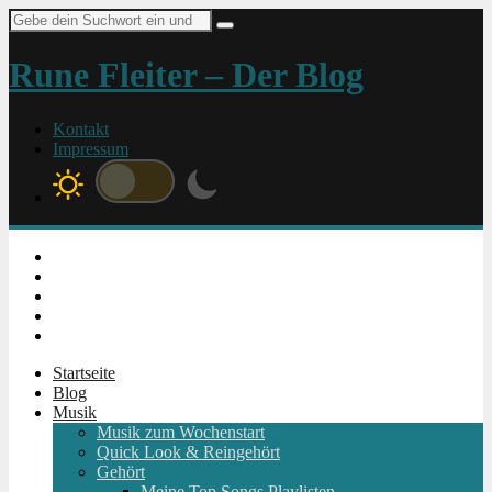
Suche
nach:
Rune Fleiter – Der Blog
Kontakt
Impressum
Instagram
Facebook
Twitter
Youtube
RSS
Startseite
Blog
Musik
Musik zum Wochenstart
Quick Look & Reingehört
Gehört
Meine Top Songs Playlisten