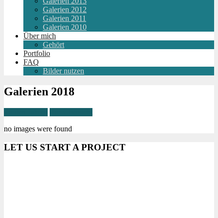
Galerien 2013
Galerien 2012
Galerien 2011
Galerien 2010
Über mich
Gehört
Portfolio
FAQ
Bilder nutzen
Galerien 2018
Zu den Jahren
Zur Übersicht
no images were found
LET US START A PROJECT