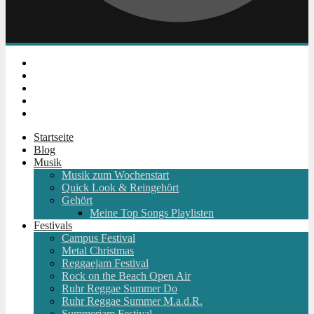
Instagram
Facebook
Twitter
Youtube
RSS
Startseite
Blog
Musik
Musik zum Wochenstart
Quick Look & Reingehört
Gehört
Meine Top Songs Playlisten
Festivals
Campus Festival
Metal Christmas
Reggaejam Festival
Rock on the Beach Open Air
Ruhr Reggae Summer Do
Ruhr Reggae Summer M.a.d.R.
Summerjam Festival