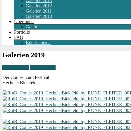
Galerien 2013
Galerien 2012
Galerien 2011
Galerien 2010
Über mich
Gehört
Portfolio
FAQ
Bilder nutzen
Galerien 2019
Zu den Jahren
Zur Übersicht
Der Contest zum Festival
Hechelei Bielefeld