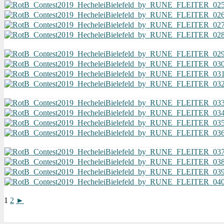
1
2
►