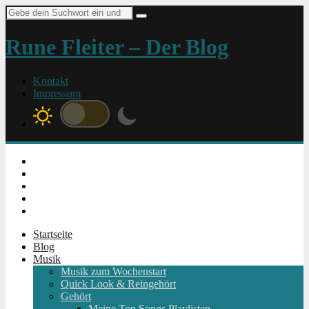
Suche
nach:
Rune Fleiter – Der Blog
Kontakt
Impressum
Instagram
Facebook
Twitter
Youtube
RSS
Startseite
Blog
Musik
Musik zum Wochenstart
Quick Look & Reingehört
Gehört
Meine Top Songs Playlisten