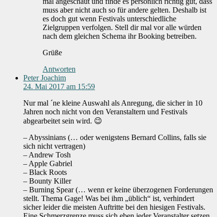
mal angeschaut und finde es persönlich richtig gut, dass
muss aber nicht auch so für andere gelten. Deshalb ist
es doch gut wenn Festivals unterschiedliche
Zielgruppen verfolgen. Stell dir mal vor alle würden
nach dem gleichen Schema ihr Booking betreiben.
Grüße
Antworten
Peter Joachim
24. Mai 2017 am 15:59
Nur mal ´ne kleine Auswahl als Anregung, die sicher in 10
Jahren noch nicht von den Veranstaltern und Festivals
abgearbeitet sein wird. 😉
– Abyssinians (… oder wenigstens Bernard Collins, falls sie
sich nicht vertragen)
– Andrew Tosh
– Apple Gabriel
– Black Roots
– Bounty Killer
– Burning Spear (… wenn er keine überzogenen Forderungen
stellt. Thema Gage! Was bei ihm „üblich“ ist, verhindert
sicher leider die meisten Auftritte bei den hiesigen Festivals.
Eine Schmerzgrenze muss sich eben jeder Veranstalter setzen,