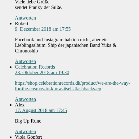
Viele liebe Grüße,
sendet Franky der Süße.
Antworten
Robert
9. Dezember 2018 am 17:55
Facebook und Instagram hab ich nicht, aber ein
Lieblingsalbum: Ship der japanischen Band Yuka &
Chronoship
Antworten
Celebration Records
23. Oktober 2018 am 19:30
https://shop.celebrationrecords.dk/product/we-are-the-way-
for-the-cosmos-to-know-itself-flashbacks-ep
Antworten
Alex
17. August 2018 am 17:45
Big Up Rune
Antworten
Viola Göpfert