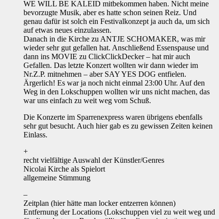
WE WILL BE KALEID mitbekommen haben. Nicht meine
bevorzugte Musik, aber es hatte schon seinen Reiz. Und
genau dafür ist solch ein Festivalkonzept ja auch da, um sich
auf etwas neues einzulassen.
Danach in die Kirche zu ANTJE SCHOMAKER, was mir
wieder sehr gut gefallen hat. Anschließend Essenspause und
dann ins MOVIE zu ClickClickDecker – hat mir auch
Gefallen. Das letzte Konzert wollten wir dann wieder im
Nr.Z.P. mitnehmen – aber SAY YES DOG entfielen.
Ärgerlich! Es war ja noch nicht einmal 23:00 Uhr. Auf den
Weg in den Lokschuppen wollten wir uns nicht machen, das
war uns einfach zu weit weg vom Schuß.
Die Konzerte im Sparrenexpress waren übrigens ebenfalls
sehr gut besucht. Auch hier gab es zu gewissen Zeiten keinen
Einlass.
+
recht vielfältige Auswahl der Künstler/Genres
Nicolai Kirche als Spielort
allgemeine Stimmung
–
Zeitplan (hier hätte man locker entzerren können)
Entfernung der Locations (Lokschuppen viel zu weit weg und