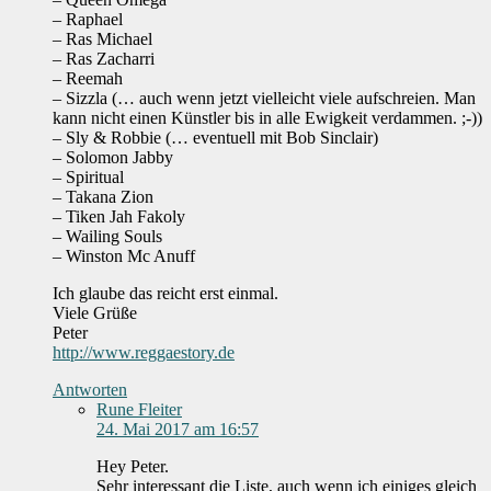
– Raphael
– Ras Michael
– Ras Zacharri
– Reemah
– Sizzla (… auch wenn jetzt vielleicht viele aufschreien. Man
kann nicht einen Künstler bis in alle Ewigkeit verdammen. ;-))
– Sly & Robbie (… eventuell mit Bob Sinclair)
– Solomon Jabby
– Spiritual
– Takana Zion
– Tiken Jah Fakoly
– Wailing Souls
– Winston Mc Anuff
Ich glaube das reicht erst einmal.
Viele Grüße
Peter
http://www.reggaestory.de
Antworten
Rune Fleiter
24. Mai 2017 am 16:57
Hey Peter.
Sehr interessant die Liste, auch wenn ich einiges gleich