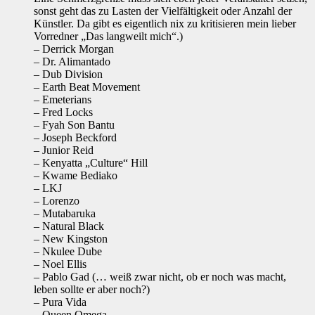
sonst geht das zu Lasten der Vielfältigkeit oder Anzahl der
Künstler. Da gibt es eigentlich nix zu kritisieren mein lieber
Vorredner „Das langweilt mich“.)
– Derrick Morgan
– Dr. Alimantado
– Dub Division
– Earth Beat Movement
– Emeterians
– Fred Locks
– Fyah Son Bantu
– Joseph Beckford
– Junior Reid
– Kenyatta „Culture“ Hill
– Kwame Bediako
– LKJ
– Lorenzo
– Mutabaruka
– Natural Black
– New Kingston
– Nkulee Dube
– Noel Ellis
– Pablo Gad (… weiß zwar nicht, ob er noch was macht,
leben sollte er aber noch?)
– Pura Vida
– Queen Omega