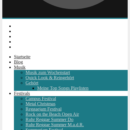
Instagram
Facebook
Twitter
Youtube
RSS
Startseite
Blog
Musik
Musik zum Wochenstart
Quick Look & Reingehört
Gehört
Meine Top Songs Playlisten
Festivals
Campus Festival
Metal Christmas
Reggaejam Festival
Rock on the Beach Open Air
Ruhr Reggae Summer Do
Ruhr Reggae Summer M.a.d.R.
Summerjam Festival