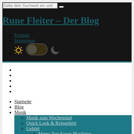
Suche
nach:
Rune Fleiter – Der Blog
Kontakt
Impressum
Instagram
Facebook
Twitter
Youtube
RSS
Startseite
Blog
Musik
Musik zum Wochenstart
Quick Look & Reingehört
Gehört
Meine Top Songs Playlisten