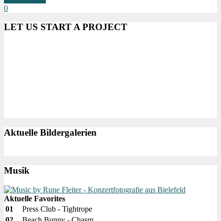
0
LET US START A PROJECT
Aktuelle Bildergalerien
Musik
Aktuelle Favorites
01
Press Club - Tightrope
02
Beach Bunny - Chasm