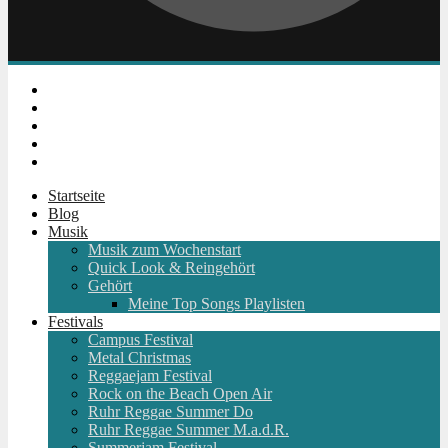
Instagram
Facebook
Twitter
Youtube
RSS
Startseite
Blog
Musik
Musik zum Wochenstart
Quick Look & Reingehört
Gehört
Meine Top Songs Playlisten
Festivals
Campus Festival
Metal Christmas
Reggaejam Festival
Rock on the Beach Open Air
Ruhr Reggae Summer Do
Ruhr Reggae Summer M.a.d.R.
Summerjam Festival