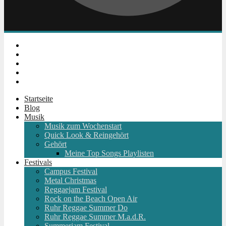
Instagram
Facebook
Twitter
Youtube
RSS
Startseite
Blog
Musik
Musik zum Wochenstart
Quick Look & Reingehört
Gehört
Meine Top Songs Playlisten
Festivals
Campus Festival
Metal Christmas
Reggaejam Festival
Rock on the Beach Open Air
Ruhr Reggae Summer Do
Ruhr Reggae Summer M.a.d.R.
Summerjam Festival