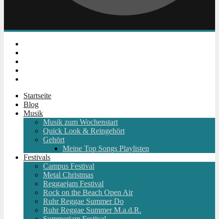
Instagram
Facebook
Twitter
Youtube
RSS
Startseite
Blog
Musik
Musik zum Wochenstart
Quick Look & Reingehört
Gehört
Meine Top Songs Playlisten
Festivals
Campus Festival
Metal Christmas
Reggaejam Festival
Rock on the Beach Open Air
Ruhr Reggae Summer Do
Ruhr Reggae Summer M.a.d.R.
Summerjam Festival