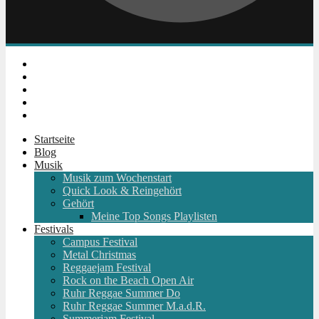
Instagram
Facebook
Twitter
Youtube
RSS
Startseite
Blog
Musik
Musik zum Wochenstart
Quick Look & Reingehört
Gehört
Meine Top Songs Playlisten
Festivals
Campus Festival
Metal Christmas
Reggaejam Festival
Rock on the Beach Open Air
Ruhr Reggae Summer Do
Ruhr Reggae Summer M.a.d.R.
Summerjam Festival