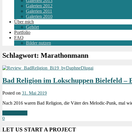
Galerien 2013
Galerien 2012
Galerien 2011
Galerien 2010
Über mich
Gehört
Portfolio
FAQ
Bilder nutzen
Schlagwort:
Marathonmann
Bad Religion im Lokschuppen Bielefeld – E
Posted on
31. Mai 2019
Nach 2016 waren Bad Religion, die Väter des Melodic-Punk, mal wiede
Weiterlesen »
0
LET US START A PROJECT