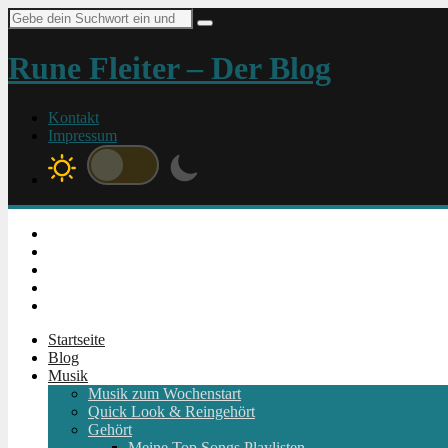
Suche
nach:
Rune Fleiter – Der Blog
Kontakt
Impressum
Instagram
Facebook
Twitter
Youtube
RSS
Startseite
Blog
Musik
Musik zum Wochenstart
Quick Look & Reingehört
Gehört
Meine Top Songs Playlisten