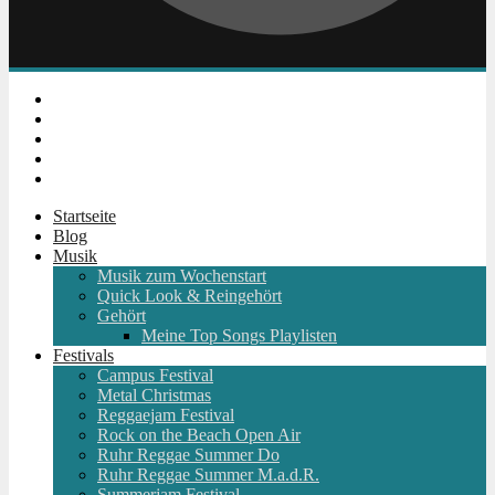
Instagram
Facebook
Twitter
Youtube
RSS
Startseite
Blog
Musik
Musik zum Wochenstart
Quick Look & Reingehört
Gehört
Meine Top Songs Playlisten
Festivals
Campus Festival
Metal Christmas
Reggaejam Festival
Rock on the Beach Open Air
Ruhr Reggae Summer Do
Ruhr Reggae Summer M.a.d.R.
Summerjam Festival