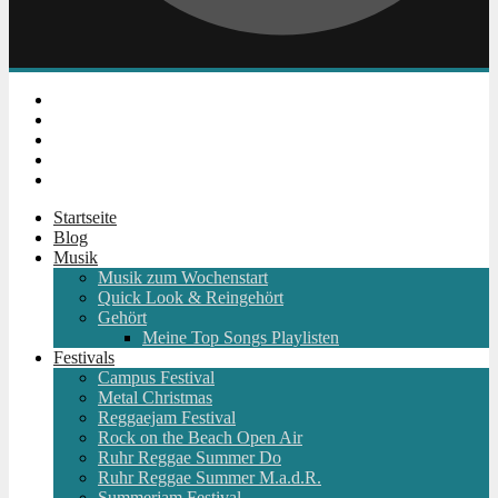
Instagram
Facebook
Twitter
Youtube
RSS
Startseite
Blog
Musik
Musik zum Wochenstart
Quick Look & Reingehört
Gehört
Meine Top Songs Playlisten
Festivals
Campus Festival
Metal Christmas
Reggaejam Festival
Rock on the Beach Open Air
Ruhr Reggae Summer Do
Ruhr Reggae Summer M.a.d.R.
Summerjam Festival