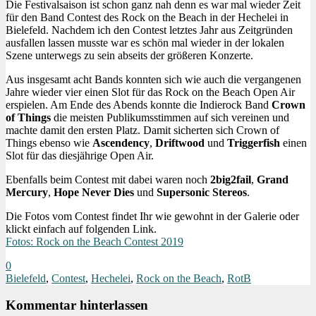
Die Festivalsaison ist schon ganz nah denn es war mal wieder Zeit
für den Band Contest des Rock on the Beach in der Hechelei in
Bielefeld. Nachdem ich den Contest letztes Jahr aus Zeitgründen
ausfallen lassen musste war es schön mal wieder in der lokalen
Szene unterwegs zu sein abseits der größeren Konzerte.
Aus insgesamt acht Bands konnten sich wie auch die vergangenen
Jahre wieder vier einen Slot für das Rock on the Beach Open Air
erspielen. Am Ende des Abends konnte die Indierock Band
Crown
of Things
die meisten Publikumsstimmen auf sich vereinen und
machte damit den ersten Platz. Damit sicherten sich Crown of
Things ebenso wie
Ascendency
,
Driftwood
und
Triggerfish
einen
Slot für das diesjährige Open Air.
Ebenfalls beim Contest mit dabei waren noch
2big2fail
,
Grand
Mercury
,
Hope Never Dies
und
Supersonic Stereos
.
Die Fotos vom Contest findet Ihr wie gewohnt in der Galerie oder
klickt einfach auf folgenden Link.
Fotos: Rock on the Beach Contest 2019
0
Bielefeld
,
Contest
,
Hechelei
,
Rock on the Beach
,
RotB
Kommentar hinterlassen