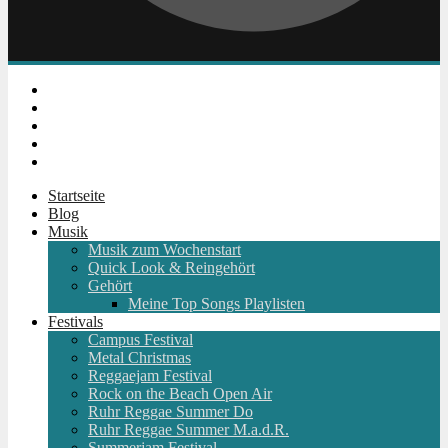
Instagram
Facebook
Twitter
Youtube
RSS
Startseite
Blog
Musik
Musik zum Wochenstart
Quick Look & Reingehört
Gehört
Meine Top Songs Playlisten
Festivals
Campus Festival
Metal Christmas
Reggaejam Festival
Rock on the Beach Open Air
Ruhr Reggae Summer Do
Ruhr Reggae Summer M.a.d.R.
Summerjam Festival