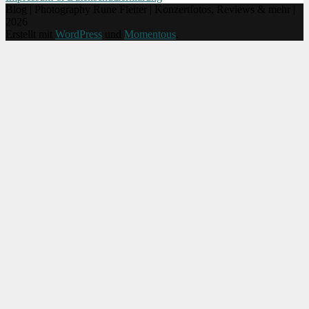
Blog | Photography Rune Fleiter | Konzertfotos, Reviews & mehr |
2026
Erstellt mit
WordPress
und
Momentous
.