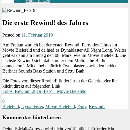
Bilder nutzen
Die erste Rewind! des Jahres
Posted on
11. Februar 2019
Am Freitag war ich bei der ersten Rewind! Party des Jahres im
Movie Bielefeld und da hieß es Dynablaster All Night Long. Weiter
geht es dann am Freitag den 08. März, wie im Movie Bielefeld. Die
nächste Rewind! steht dabei unter dem Motto „the Berlin
connection“. Mit dabei natürlich Dynablaster sowie den beiden
Berliner Sounds Bass Station und Sixty Bath.
Die Fotos von dieser Rewind! findet ihr in der Galerie oder Ihr
klickt direkt auf folgenden Link.
Fotos: Rewind! 2019 (Feb) – Movie Bielefeld
0
Bielefeld
,
Dynablaster
,
Movie Bielefeld
,
Party
,
Rewind!
Kommentar hinterlassen
Deine E-Mail-Adresse wird nicht veröffentlicht.
Erforderliche