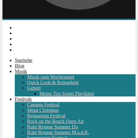
Instagram
Facebook
Twitter
Youtube
RSS
Startseite
Blog
Musik
Musik zum Wochenstart
Quick Look & Reingehört
Gehört
Meine Top Songs Playlisten
Festivals
Campus Festival
Metal Christmas
Reggaejam Festival
Rock on the Beach Open Air
Ruhr Reggae Summer Do
Ruhr Reggae Summer M.a.d.R.
Summerjam Festival