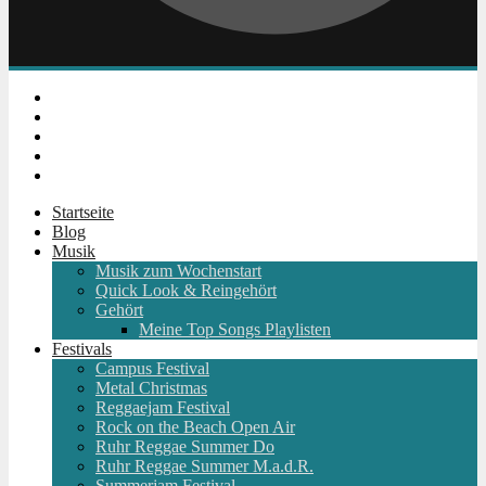
Instagram
Facebook
Twitter
Youtube
RSS
Startseite
Blog
Musik
Musik zum Wochenstart
Quick Look & Reingehört
Gehört
Meine Top Songs Playlisten
Festivals
Campus Festival
Metal Christmas
Reggaejam Festival
Rock on the Beach Open Air
Ruhr Reggae Summer Do
Ruhr Reggae Summer M.a.d.R.
Summerjam Festival