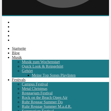
Instagram
Facebook
Twitter
Youtube
RSS
Startseite
Blog
Musik
Musik zum Wochenstart
Quick Look & Reingehört
Gehört
Meine Top Songs Playlisten
Festivals
Campus Festival
Metal Christmas
Reggaejam Festival
Rock on the Beach Open Air
Ruhr Reggae Summer Do
Ruhr Reggae Summer M.a.d.R.
Summerjam Festival