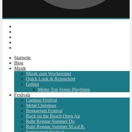
Instagram
Facebook
Twitter
Youtube
RSS
Startseite
Blog
Musik
Musik zum Wochenstart
Quick Look & Reingehört
Gehört
Meine Top Songs Playlisten
Festivals
Campus Festival
Metal Christmas
Reggaejam Festival
Rock on the Beach Open Air
Ruhr Reggae Summer Do
Ruhr Reggae Summer M.a.d.R.
Summerjam Festival