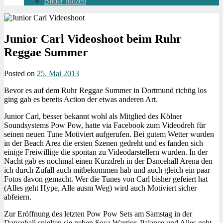
Bilder nutzen
Junior Carl Videoshoot beim Ruhr
Reggae Summer
Posted on
25. Mai 2013
Bevor es auf dem Ruhr Reggae Summer in Dortmund richtig los
ging gab es bereits Action der etwas anderen Art.
Junior Carl, besser bekannt wohl als Mitglied des Kölner
Soundsystems Pow Pow, hatte via Facebook zum Videodreh für
seinen neuen Tune Motiviert aufgerufen. Bei gutem Wetter wurden
in der Beach Area die ersten Szenen gedreht und es fanden sich
einige Freiwillige die spontan zu Videodarstellern wurden. In der
Nacht gab es nochmal einen Kurzdreh in der Dancehall Arena den
ich durch Zufall auch mitbekommen hab und auch gleich ein paar
Fotos davon gemacht. Wer die Tunes von Carl bisher gefeiert hat
(Alles geht Hype, Alle ausm Weg) wird auch Motiviert sicher
abfeiern.
Zur Eröffnung des letzten Pow Pow Sets am Samstag in der
Dancehall spielten sie neben Soca Warrior, Palance und Alles geht