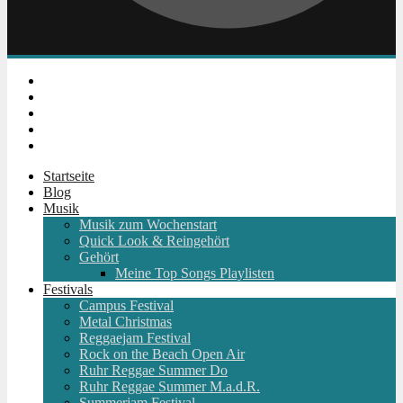
Instagram
Facebook
Twitter
Youtube
RSS
Startseite
Blog
Musik
Musik zum Wochenstart
Quick Look & Reingehört
Gehört
Meine Top Songs Playlisten
Festivals
Campus Festival
Metal Christmas
Reggaejam Festival
Rock on the Beach Open Air
Ruhr Reggae Summer Do
Ruhr Reggae Summer M.a.d.R.
Summerjam Festival