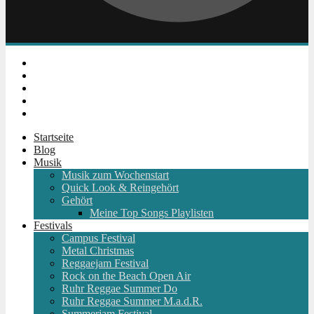
Instagram
Facebook
Twitter
Youtube
RSS
Startseite
Blog
Musik
Musik zum Wochenstart
Quick Look & Reingehört
Gehört
Meine Top Songs Playlisten
Festivals
Campus Festival
Metal Christmas
Reggaejam Festival
Rock on the Beach Open Air
Ruhr Reggae Summer Do
Ruhr Reggae Summer M.a.d.R.
Summerjam Festival