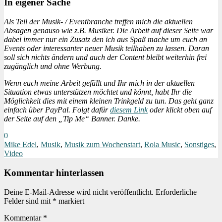
In eigener Sache
Als Teil der Musik- / Eventbranche treffen mich die aktuellen
Absagen genauso wie z.B. Musiker. Die Arbeit auf dieser Seite war
dabei immer nur ein Zusatz den ich aus Spaß mache um euch an
Events oder interessanter neuer Musik teilhaben zu lassen. Daran
soll sich nichts ändern und auch der Content bleibt weiterhin frei
zugänglich und ohne Werbung.
Wenn euch meine Arbeit gefällt und Ihr mich in der aktuellen
Situation etwas unterstützen möchtet und könnt, habt Ihr die
Möglichkeit dies mit einem kleinen Trinkgeld zu tun. Das geht ganz
einfach über PayPal. Folgt dafür
diesem Link
oder klickt oben auf
der Seite auf den „Tip Me“ Banner. Danke.
0
Mike Edel
,
Musik
,
Musik zum Wochenstart
,
Rola Music
,
Sonstiges
,
Video
Kommentar hinterlassen
Deine E-Mail-Adresse wird nicht veröffentlicht.
Erforderliche
Felder sind mit
*
markiert
Kommentar
*