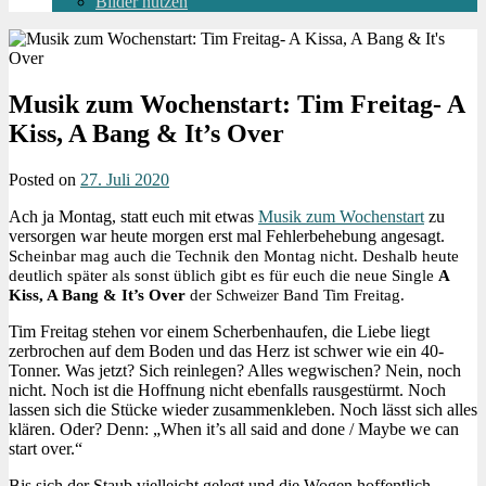
Bilder nutzen
Musik zum Wochenstart: Tim Freitag- A
Kiss, A Bang & It’s Over
Posted on
27. Juli 2020
Ach ja Montag, statt euch mit etwas
Musik zum Wochenstart
zu
versorgen war heute morgen erst mal Fehlerbehebung angesagt.
Scheinbar mag auch die Technik den Montag nicht. Deshalb heute
deutlich später als sonst üblich gibt es für euch die neue Single
A
Kiss, A Bang & It’s Over
der
Band Tim Freitag.
Schweizer
Tim Freitag stehen vor einem Scherbenhaufen, die Liebe liegt
zerbrochen auf dem Boden und das Herz ist schwer wie ein 40-
Tonner. Was jetzt? Sich reinlegen? Alles wegwischen? Nein, noch
nicht. Noch ist die Hoffnung nicht ebenfalls rausgestürmt. Noch
lassen sich die Stücke wieder zusammenkleben. Noch lässt sich alles
klären. Oder? Denn: „When it’s all said and done / Maybe we can
start over.“
Bis sich der Staub vielleicht gelegt und die Wogen hoffentlich