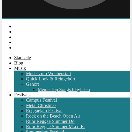
Instagram
Facebook
Twitter
Youtube
RSS
Startseite
Blog
Musik
Musik zum Wochenstart
Quick Look & Reingehört
Gehört
Meine Top Songs Playlisten
Festivals
Campus Festival
Metal Christmas
Reggaejam Festival
Rock on the Beach Open Air
Ruhr Reggae Summer Do
Ruhr Reggae Summer M.a.d.R.
Summerjam Festival