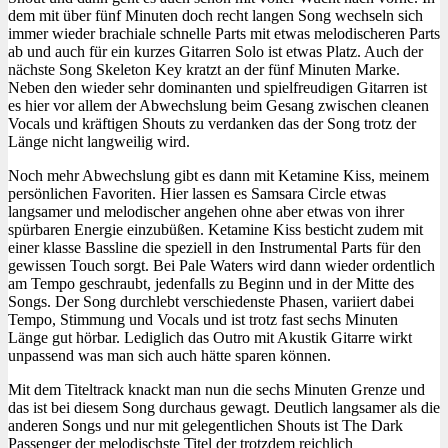
dem mit über fünf Minuten doch recht langen Song wechseln sich
immer wieder brachiale schnelle Parts mit etwas melodischeren Parts
ab und auch für ein kurzes Gitarren Solo ist etwas Platz. Auch der
nächste Song Skeleton Key kratzt an der fünf Minuten Marke.
Neben den wieder sehr dominanten und spielfreudigen Gitarren ist
es hier vor allem der Abwechslung beim Gesang zwischen cleanen
Vocals und kräftigen Shouts zu verdanken das der Song trotz der
Länge nicht langweilig wird.
Noch mehr Abwechslung gibt es dann mit Ketamine Kiss, meinem
persönlichen Favoriten. Hier lassen es Samsara Circle etwas
langsamer und melodischer angehen ohne aber etwas von ihrer
spürbaren Energie einzubüßen. Ketamine Kiss besticht zudem mit
einer klasse Bassline die speziell in den Instrumental Parts für den
gewissen Touch sorgt. Bei Pale Waters wird dann wieder ordentlich
am Tempo geschraubt, jedenfalls zu Beginn und in der Mitte des
Songs. Der Song durchlebt verschiedenste Phasen, variiert dabei
Tempo, Stimmung und Vocals und ist trotz fast sechs Minuten
Länge gut hörbar. Lediglich das Outro mit Akustik Gitarre wirkt
unpassend was man sich auch hätte sparen können.
Mit dem Titeltrack knackt man nun die sechs Minuten Grenze und
das ist bei diesem Song durchaus gewagt. Deutlich langsamer als die
anderen Songs und nur mit gelegentlichen Shouts ist The Dark
Passenger der melodischste Titel der trotzdem reichlich