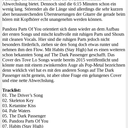
Abwechslung bietet. Dennoch sind die 6:15 Minuten schon ein
wenig lang. Störender als die Länge sind allerdings die sehr kurzen
aber herausstechenden Übersteuerungen der Gitarre die gerade beim
hören mit Kopfhörer echt unangenehm werden können.
Pandora Parts Of You orientiert sich dann wieder an dem Aufbau
der ersten Songs und mischt kraftvolle mit ruhigen Parts und Shouts
mit cleanen Vocals. Hier sind die ruhigen Parts jedoch nicht
besonders förderlich, ziehen sie den Song doch etwas runter und
nehmen ihm den Flow. Mit Habits (Stay High) hat es einen weiteren
schon bekannten Song auf The Dark Passenger geschafft. Das
Cover des Tove Lo Songs wurde bereits 2015 veröffentlicht und
könnte man mit einem zwinkernden Auge als Pop-Metal bezeichnen
denn wirklich viel hat es mit den anderen Songs auf The Dark
Passenger nicht gemein, ist aber ohne Frage ein gelungenes Cover
und eine nette Abwechslung.
Tracklist:
01. The Driver’s Song
02. Skeleton Key
03. Ketamine Kiss
04. Pale Waters
05. The Dark Passenger
06. Pandora Parts Of You
07. Habits (Stay High)