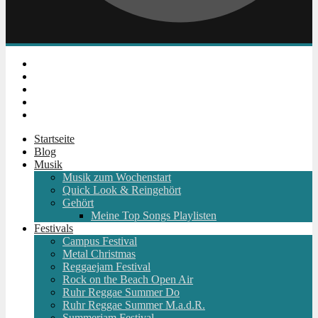
Instagram
Facebook
Twitter
Youtube
RSS
Startseite
Blog
Musik
Musik zum Wochenstart
Quick Look & Reingehört
Gehört
Meine Top Songs Playlisten
Festivals
Campus Festival
Metal Christmas
Reggaejam Festival
Rock on the Beach Open Air
Ruhr Reggae Summer Do
Ruhr Reggae Summer M.a.d.R.
Summerjam Festival