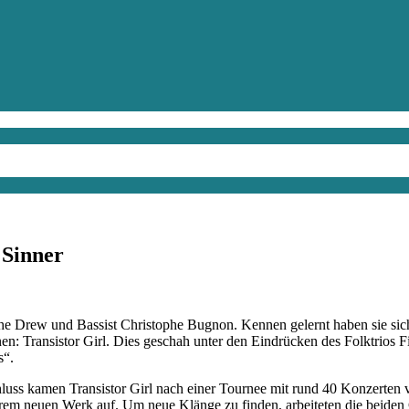
 Sinner
ophe Drew und Bassist Christophe Bugnon. Kennen gelernt haben sie sic
: Transistor Girl. Dies geschah unter den Eindrücken des Folktrios Fi
s“.
chluss kamen Transistor Girl nach einer Tournee mit rund 40 Konzerte
rem neuen Werk auf. Um neue Klänge zu finden, arbeiteten die beiden 