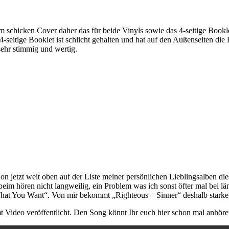
schicken Cover daher das für beide Vinyls sowie das 4-seitige Booklet
eitige Booklet ist schlicht gehalten und hat auf den Außenseiten die L
sehr stimmig und wertig.
on jetzt weit oben auf der Liste meiner persönlichen Lieblingsalben di
eim hören nicht langweilig, ein Problem was ich sonst öfter mal bei lä
That You Want“. Von mir bekommt „Righteous – Sinner“ deshalb starke
Video veröffentlicht. Den Song könnt Ihr euch hier schon mal anhöre