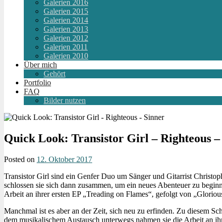
Galerien 2016
Galerien 2015
Galerien 2014
Galerien 2013
Galerien 2012
Galerien 2011
Galerien 2010
Über mich
Gehört
Portfolio
FAQ
Bilder nutzen
Quick Look: Transistor Girl – Righteous –
Posted on
12. Oktober 2017
Transistor Girl sind ein Genfer Duo um Sänger und Gitarrist Christ
schlossen sie sich dann zusammen, um ein neues Abenteuer zu beginnen
Arbeit an ihrer ersten EP „Treading on Flames“, gefolgt von „Gloriou
Manchmal ist es aber an der Zeit, sich neu zu erfinden. Zu diesem S
dem musikalischem Austausch unterwegs nahmen sie die Arbeit an ih