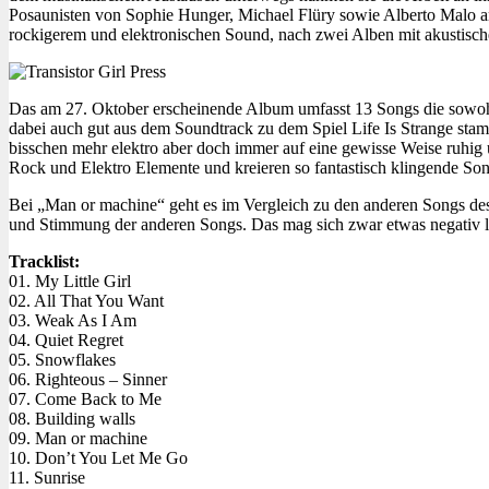
Posaunisten von Sophie Hunger, Michael Flüry sowie Alberto Malo 
rockigerem und elektronischen Sound, nach zwei Alben mit akustisc
Das am 27. Oktober erscheinende Album umfasst 13 Songs die sowohl
dabei auch gut aus dem Soundtrack zu dem Spiel Life Is Strange stamm
bisschen mehr elektro aber doch immer auf eine gewisse Weise ruhig 
Rock und Elektro Elemente und kreieren so fantastisch klingende Son
Bei „Man or machine“ geht es im Vergleich zu den anderen Songs des 
und Stimmung der anderen Songs. Das mag sich zwar etwas negativ lesen
Tracklist:
01. My Little Girl
02. All That You Want
03. Weak As I Am
04. Quiet Regret
05. Snowflakes
06. Righteous – Sinner
07. Come Back to Me
08. Building walls
09. Man or machine
10. Don’t You Let Me Go
11. Sunrise