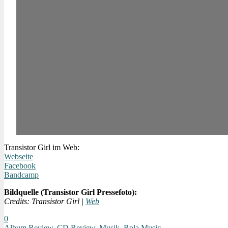
Transistor Girl im Web:
Webseite
Facebook
Bandcamp
Bildquelle (Transistor Girl Pressefoto):
Credits: Transistor Girl |
Web
0
Album Review
,
CD Review
,
Musik
,
Rola Music