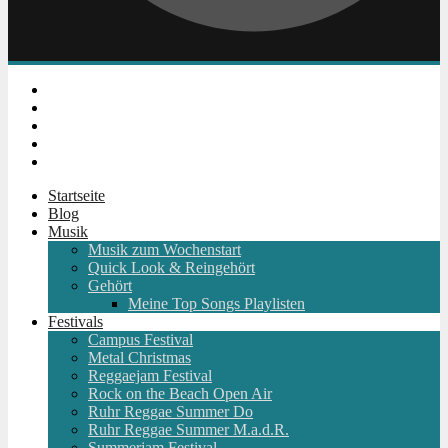
Instagram
Facebook
Twitter
Youtube
RSS
Startseite
Blog
Musik
Musik zum Wochenstart
Quick Look & Reingehört
Gehört
Meine Top Songs Playlisten
Festivals
Campus Festival
Metal Christmas
Reggaejam Festival
Rock on the Beach Open Air
Ruhr Reggae Summer Do
Ruhr Reggae Summer M.a.d.R.
Summerjam Festival