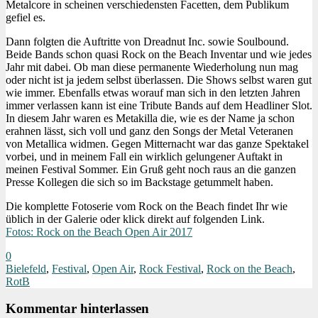
Metalcore in scheinen verschiedensten Facetten, dem Publikum
gefiel es.
Dann folgten die Auftritte von Dreadnut Inc. sowie Soulbound.
Beide Bands schon quasi Rock on the Beach Inventar und wie jedes
Jahr mit dabei. Ob man diese permanente Wiederholung nun mag
oder nicht ist ja jedem selbst überlassen. Die Shows selbst waren gut
wie immer. Ebenfalls etwas worauf man sich in den letzten Jahren
immer verlassen kann ist eine Tribute Bands auf dem Headliner Slot.
In diesem Jahr waren es Metakilla die, wie es der Name ja schon
erahnen lässt, sich voll und ganz den Songs der Metal Veteranen
von Metallica widmen. Gegen Mitternacht war das ganze Spektakel
vorbei, und in meinem Fall ein wirklich gelungener Auftakt in
meinen Festival Sommer. Ein Gruß geht noch raus an die ganzen
Presse Kollegen die sich so im Backstage getummelt haben.
Die komplette Fotoserie vom Rock on the Beach findet Ihr wie
üblich in der Galerie oder klick direkt auf folgenden Link.
Fotos: Rock on the Beach Open Air 2017
0
Bielefeld
,
Festival
,
Open Air
,
Rock Festival
,
Rock on the Beach
,
RotB
Kommentar hinterlassen