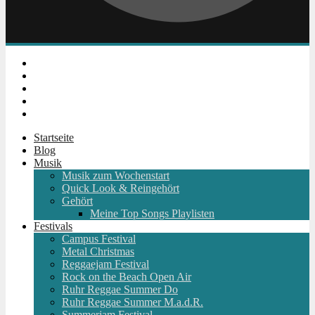
Instagram
Facebook
Twitter
Youtube
RSS
Startseite
Blog
Musik
Musik zum Wochenstart
Quick Look & Reingehört
Gehört
Meine Top Songs Playlisten
Festivals
Campus Festival
Metal Christmas
Reggaejam Festival
Rock on the Beach Open Air
Ruhr Reggae Summer Do
Ruhr Reggae Summer M.a.d.R.
Summerjam Festival