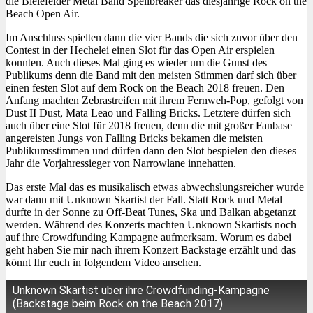
die Bielefelder Metal Band Spellbreaker das diesjährige Rock on the
Beach Open Air.
Im Anschluss spielten dann die vier Bands die sich zuvor über den
Contest in der Hechelei einen Slot für das Open Air erspielen
konnten. Auch dieses Mal ging es wieder um die Gunst des
Publikums denn die Band mit den meisten Stimmen darf sich über
einen festen Slot auf dem Rock on the Beach 2018 freuen. Den
Anfang machten Zebrastreifen mit ihrem Fernweh-Pop, gefolgt von
Dust II Dust, Mata Leao und Falling Bricks. Letztere dürfen sich
auch über eine Slot für 2018 freuen, denn die mit großer Fanbase
angereisten Jungs von Falling Bricks bekamen die meisten
Publikumsstimmen und dürfen dann den Slot bespielen den dieses
Jahr die Vorjahressieger von Narrowlane innehatten.
Das erste Mal das es musikalisch etwas abwechslungsreicher wurde
war dann mit Unknown Skartist der Fall. Statt Rock und Metal
durfte in der Sonne zu Off-Beat Tunes, Ska und Balkan abgetanzt
werden. Während des Konzerts machten Unknown Skartists noch
auf ihre Crowdfunding Kampagne aufmerksam. Worum es dabei
geht haben Sie mir nach ihrem Konzert Backstage erzählt und das
könnt Ihr euch in folgendem Video ansehen.
Unknown Skartist über ihre Crowdfunding-Kampagne
(Backstage beim Rock on the Beach 2017)