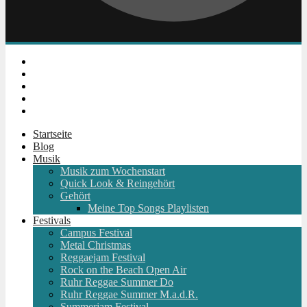
Instagram
Facebook
Twitter
Youtube
RSS
Startseite
Blog
Musik
Musik zum Wochenstart
Quick Look & Reingehört
Gehört
Meine Top Songs Playlisten
Festivals
Campus Festival
Metal Christmas
Reggaejam Festival
Rock on the Beach Open Air
Ruhr Reggae Summer Do
Ruhr Reggae Summer M.a.d.R.
Summerjam Festival