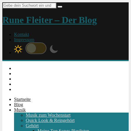
Suche
nach:
Rune Fleiter – Der Blog
Kontakt
Impressum
Instagram
Facebook
Twitter
Youtube
RSS
Startseite
Blog
Musik
Musik zum Wochenstart
Quick Look & Reingehört
Gehört
Meine Top Songs Playlisten