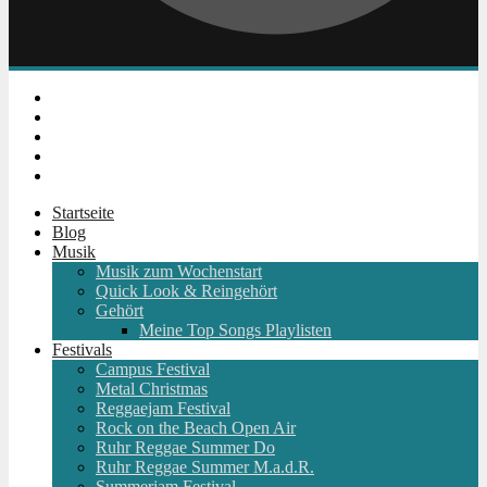
Instagram
Facebook
Twitter
Youtube
RSS
Startseite
Blog
Musik
Musik zum Wochenstart
Quick Look & Reingehört
Gehört
Meine Top Songs Playlisten
Festivals
Campus Festival
Metal Christmas
Reggaejam Festival
Rock on the Beach Open Air
Ruhr Reggae Summer Do
Ruhr Reggae Summer M.a.d.R.
Summerjam Festival