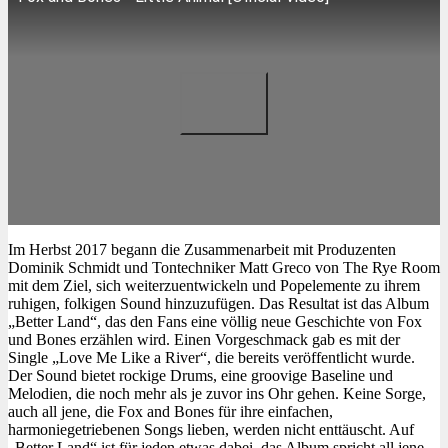
Im Herbst 2017 begann die Zusammenarbeit mit Produzenten
Dominik Schmidt und Tontechniker Matt Greco von The Rye Room
mit dem Ziel, sich weiterzuentwickeln und Popelemente zu ihrem
ruhigen, folkigen Sound hinzuzufügen. Das Resultat ist das Album
„Better Land“, das den Fans eine völlig neue Geschichte von Fox
und Bones erzählen wird. Einen Vorgeschmack gab es mit der
Single „Love Me Like a River“, die bereits veröffentlicht wurde.
Der Sound bietet rockige Drums, eine groovige Baseline und
Melodien, die noch mehr als je zuvor ins Ohr gehen. Keine Sorge,
auch all jene, die Fox and Bones für ihre einfachen,
harmoniegetriebenen Songs lieben, werden nicht enttäuscht. Auf
„Better Land“ ist für jeden etwas dabei, das Album spricht all jene