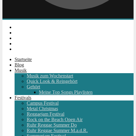
Instagram
Facebook
Twitter
Youtube
RSS
Startseite
Blog
Musik
Musik zum Wochenstart
Quick Look & Reingehört
Gehört
Meine Top Songs Playlisten
Festivals
Campus Festival
Metal Christmas
Reggaejam Festival
Rock on the Beach Open Air
Ruhr Reggae Summer Do
Ruhr Reggae Summer M.a.d.R.
Summerjam Festival