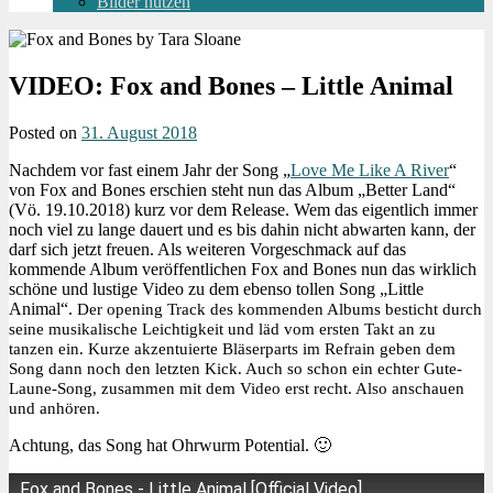
Bilder nutzen
VIDEO: Fox and Bones – Little Animal
Posted on
31. August 2018
Nachdem vor fast einem Jahr der Song „
Love Me Like A River
“
von Fox and Bones erschien steht nun das Album „Better Land“
(Vö. 19.10.2018) kurz vor dem Release. Wem das eigentlich immer
noch viel zu lange dauert und es bis dahin nicht abwarten kann, der
darf sich jetzt freuen. Als weiteren Vorgeschmack auf das
kommende Album veröffentlichen Fox and Bones nun das wirklich
schöne und lustige Video zu dem ebenso tollen Song „Little
Animal“.
Der opening Track des kommenden Albums besticht durch
seine musikalische Leichtigkeit und läd vom ersten Takt an zu
tanzen ein.
Kurze akzentuierte Bläserparts im Refrain geben dem
Song dann noch den letzten Kick. Auch so schon ein echter Gute-
Laune-Song, zusammen mit dem Video erst recht. Also anschauen
und anhören.
Achtung, das Song hat Ohrwurm Potential. 🙂
Fox and Bones - Little Animal [Official Video]