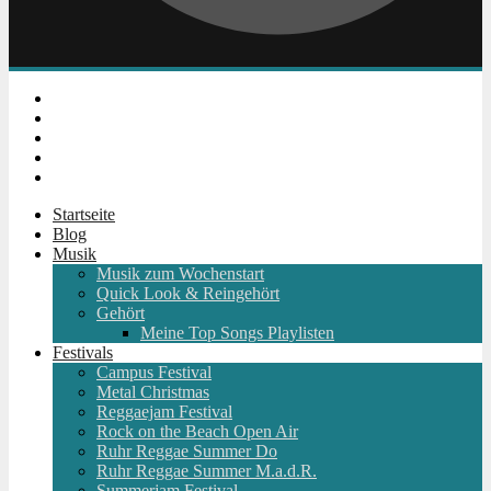
Instagram
Facebook
Twitter
Youtube
RSS
Startseite
Blog
Musik
Musik zum Wochenstart
Quick Look & Reingehört
Gehört
Meine Top Songs Playlisten
Festivals
Campus Festival
Metal Christmas
Reggaejam Festival
Rock on the Beach Open Air
Ruhr Reggae Summer Do
Ruhr Reggae Summer M.a.d.R.
Summerjam Festival