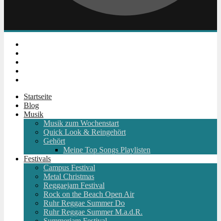
Instagram
Facebook
Twitter
Youtube
RSS
Startseite
Blog
Musik
Musik zum Wochenstart
Quick Look & Reingehört
Gehört
Meine Top Songs Playlisten
Festivals
Campus Festival
Metal Christmas
Reggaejam Festival
Rock on the Beach Open Air
Ruhr Reggae Summer Do
Ruhr Reggae Summer M.a.d.R.
Summerjam Festival