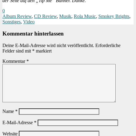
der Seite auf den „Tip Me“ Banner. Danke.
0
Album Review
,
CD Review
,
Musik
,
Rola Music
,
Smokey Brights
,
Sonstiges
,
Video
Kommentar hinterlassen
Deine E-Mail-Adresse wird nicht veröffentlicht.
Erforderliche
Felder sind mit
*
markiert
Kommentar
*
Name
*
E-Mail-Adresse
*
Website