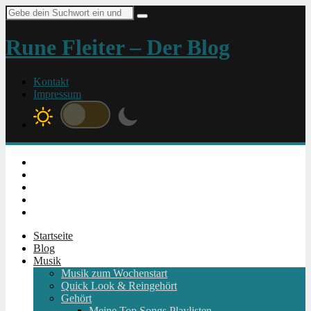
Suche
nach:
Rune Fleiter – Der Blog
Kontakt
Impressum
Instagram
Facebook
Twitter
Youtube
RSS
Startseite
Blog
Musik
Musik zum Wochenstart
Quick Look & Reingehört
Gehört
Meine Top Songs Playlisten