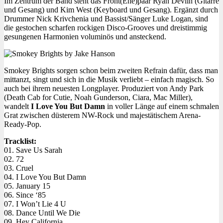
Im Zentrum der Band steht das Front(Ehe)paar Ryan Devlin (Gitarre
und Gesang) und Kim West (Keyboard und Gesang). Ergänzt durch
Drummer Nick Krivchenia und Bassist/Sänger Luke Logan, sind
die gestochen scharfen rockigen Disco-Grooves und dreistimmig
gesungenen Harmonien voluminös und ansteckend.
Smokey Brights sorgen schon beim zweiten Refrain dafür, dass man
mittanzt, singt und sich in die Musik verliebt – einfach magisch. So
auch bei ihrem neuesten Longplayer. Produziert von Andy Park
(Death Cab for Cutie, Noah Gunderson, Ciara, Mac Miller),
wandelt
I Love You But Damn
in voller Länge auf einem schmalen
Grat zwischen düsterem NW-Rock und majestätischem Arena-
Ready-Pop.
Tracklist:
01. Save Us Sarah
02. 72
03. Cruel
04. I Love You But Damn
05. January 15
06. Since ‘85
07. I Won’t Lie 4 U
08. Dance Until We Die
09. Hey California