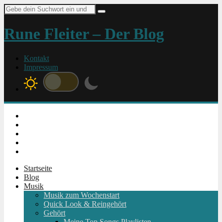
Suche
nach:
Rune Fleiter – Der Blog
Kontakt
Impressum
Instagram
Facebook
Twitter
Youtube
RSS
Startseite
Blog
Musik
Musik zum Wochenstart
Quick Look & Reingehört
Gehört
Meine Top Songs Playlisten