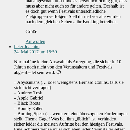
mal angeschaut und finde es persönlich richtig gut, dass
muss aber nicht auch so für andere gelten. Deshalb ist
es doch gut wenn Festivals unterschiedliche
Zielgruppen verfolgen. Stell dir mal vor alle würden
nach dem gleichen Schema ihr Booking betreiben.
Grüße
Antworten
Peter Joachim
24. Mai 2017 am 15:59
Nur mal ´ne kleine Auswahl als Anregung, die sicher in 10
Jahren noch nicht von den Veranstaltern und Festivals
abgearbeitet sein wird. 😉
– Abyssinians (… oder wenigstens Bernard Collins, falls sie
sich nicht vertragen)
– Andrew Tosh
– Apple Gabriel
– Black Roots
– Bounty Killer
– Burning Spear (… wenn er keine überzogenen Forderungen
stellt. Thema Gage! Was bei ihm „üblich“ ist, verhindert
sicher leider die meisten Auftritte bei den hiesigen Festivals.
Eine Schmerzgrenze muss sich eben jeder Veranstalter setzen,