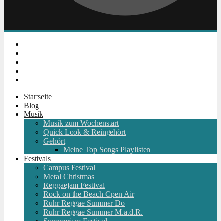
Instagram
Facebook
Twitter
Youtube
RSS
Startseite
Blog
Musik
Musik zum Wochenstart
Quick Look & Reingehört
Gehört
Meine Top Songs Playlisten
Festivals
Campus Festival
Metal Christmas
Reggaejam Festival
Rock on the Beach Open Air
Ruhr Reggae Summer Do
Ruhr Reggae Summer M.a.d.R.
Summerjam Festival