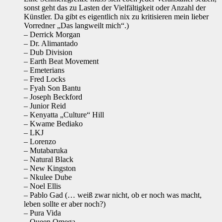
sonst geht das zu Lasten der Vielfältigkeit oder Anzahl der
Künstler. Da gibt es eigentlich nix zu kritisieren mein lieber
Vorredner „Das langweilt mich“.)
– Derrick Morgan
– Dr. Alimantado
– Dub Division
– Earth Beat Movement
– Emeterians
– Fred Locks
– Fyah Son Bantu
– Joseph Beckford
– Junior Reid
– Kenyatta „Culture“ Hill
– Kwame Bediako
– LKJ
– Lorenzo
– Mutabaruka
– Natural Black
– New Kingston
– Nkulee Dube
– Noel Ellis
– Pablo Gad (… weiß zwar nicht, ob er noch was macht,
leben sollte er aber noch?)
– Pura Vida
– Queen Omega