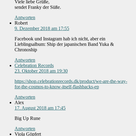
Viele liebe Grüße,
sendet Franky der Süße.
Antworten
Robert
9. Dezember 2018 am 17:55
Facebook und Instagram hab ich nicht, aber ein
Lieblingsalbum: Ship der japanischen Band Yuka &
Chronoship
Antworten
Celebration Records
23. Oktober 2018 am 19:30
https://shop.celebrationrecords.dk/product/we-are-the-way-
for-the-cosmos-to-know-itself-flashbacks-ep
Antworten
Alex
17. August 2018 am 17:45
Big Up Rune
Antworten
Viola Göpfert