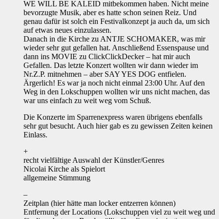
WE WILL BE KALEID mitbekommen haben. Nicht meine
bevorzugte Musik, aber es hatte schon seinen Reiz. Und
genau dafür ist solch ein Festivalkonzept ja auch da, um sich
auf etwas neues einzulassen.
Danach in die Kirche zu ANTJE SCHOMAKER, was mir
wieder sehr gut gefallen hat. Anschließend Essenspause und
dann ins MOVIE zu ClickClickDecker – hat mir auch
Gefallen. Das letzte Konzert wollten wir dann wieder im
Nr.Z.P. mitnehmen – aber SAY YES DOG entfielen.
Ärgerlich! Es war ja noch nicht einmal 23:00 Uhr. Auf den
Weg in den Lokschuppen wollten wir uns nicht machen, das
war uns einfach zu weit weg vom Schuß.
Die Konzerte im Sparrenexpress waren übrigens ebenfalls
sehr gut besucht. Auch hier gab es zu gewissen Zeiten keinen
Einlass.
+
recht vielfältige Auswahl der Künstler/Genres
Nicolai Kirche als Spielort
allgemeine Stimmung
–
Zeitplan (hier hätte man locker entzerren können)
Entfernung der Locations (Lokschuppen viel zu weit weg und