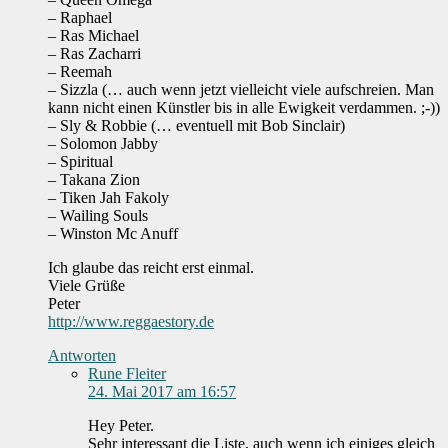
– Raphael
– Ras Michael
– Ras Zacharri
– Reemah
– Sizzla (… auch wenn jetzt vielleicht viele aufschreien. Man
kann nicht einen Künstler bis in alle Ewigkeit verdammen. ;-))
– Sly & Robbie (… eventuell mit Bob Sinclair)
– Solomon Jabby
– Spiritual
– Takana Zion
– Tiken Jah Fakoly
– Wailing Souls
– Winston Mc Anuff
Ich glaube das reicht erst einmal.
Viele Grüße
Peter
http://www.reggaestory.de
Antworten
Rune Fleiter
24. Mai 2017 am 16:57
Hey Peter.
Sehr interessant die Liste, auch wenn ich einiges gleich