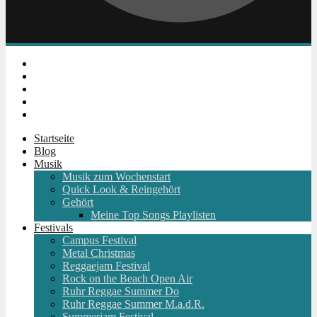
Instagram
Facebook
Twitter
Youtube
RSS
Startseite
Blog
Musik
Musik zum Wochenstart
Quick Look & Reingehört
Gehört
Meine Top Songs Playlisten
Festivals
Campus Festival
Metal Christmas
Reggaejam Festival
Rock on the Beach Open Air
Ruhr Reggae Summer Do
Ruhr Reggae Summer M.a.d.R.
Summerjam Festival