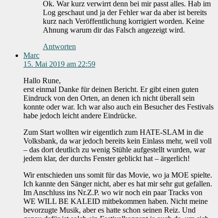
Ok. War kurz verwirrt denn bei mir passt alles. Hab im
Log geschaut und ja der Fehler war da aber ist bereits
kurz nach Veröffentlichung korrigiert worden. Keine
Ahnung warum dir das Falsch angezeigt wird.
Antworten
Marc
15. Mai 2019 am 22:59
Hallo Rune,
erst einmal Danke für deinen Bericht. Er gibt einen guten
Eindruck von den Orten, an denen ich nicht überall sein
konnte oder war. Ich war also auch ein Besucher des Festivals
habe jedoch leicht andere Eindrücke.
Zum Start wollten wir eigentlich zum HATE-SLAM in die
Volksbank, da war jedoch bereits kein Einlass mehr, weil voll
– das dort deutlich zu wenig Stühle aufgestellt wurden, war
jedem klar, der durchs Fenster geblickt hat – ärgerlich!
Wir entschieden uns somit für das Movie, wo ja MOE spielte.
Ich kannte den Sänger nicht, aber es hat mir sehr gut gefallen.
Im Anschluss ins Nr.Z.P. wo wir noch ein paar Tracks von
WE WILL BE KALEID mitbekommen haben. Nicht meine
bevorzugte Musik, aber es hatte schon seinen Reiz. Und