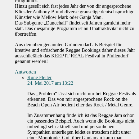
Programms.
Hinzu gesellt sich fast jedes Jahr der von dir angesprochene
Künstler Anthony B und diverse grauselige deutschsprachige
Künstler wie Mellow Mark oder Ganja Man.
Das Subgenre „Dancehall“ findet seit Jahren garnicht mehr
statt. Das diesjährige Programm ist an Unattraktivität nicht zu
übertreffen.
Aus den oben genannten Gründen darf als Beispiel für
kreative und erfrischende Reggae Bookings daher dieses Jahr
ausschließlich das KEEP IT REAL Festival in Pfullendorf
genannt werden!
Antworten
Rune Fleiter
24. Mai 2017 am 13:22
Das „Problem“ lässt sich nicht nur bei Reggae Festivals
erkennen. Das von mir angesprochene Rock on the
Beach Open Air bedient eher das Rock / Metal Genre.
Im Zusammenhang finde ich ist das Reggae Jam schon
ein passendes Beispiel. Auch wenn die Bookings nicht
unbedingt sehr aktuell sind und persönlichen
Sympathien unterliegen leidet es trotzdem nicht unter
einer Monotonie. Gut, über Ganjaman kann man