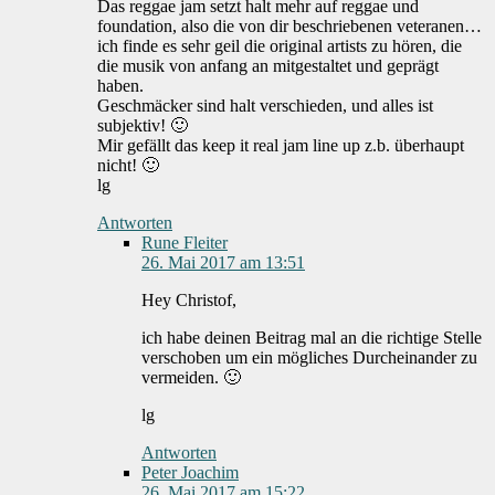
Das reggae jam setzt halt mehr auf reggae und
foundation, also die von dir beschriebenen veteranen…
ich finde es sehr geil die original artists zu hören, die
die musik von anfang an mitgestaltet und geprägt
haben.
Geschmäcker sind halt verschieden, und alles ist
subjektiv! 🙂
Mir gefällt das keep it real jam line up z.b. überhaupt
nicht! 🙂
lg
Antworten
Rune Fleiter
26. Mai 2017 am 13:51
Hey Christof,
ich habe deinen Beitrag mal an die richtige Stelle
verschoben um ein mögliches Durcheinander zu
vermeiden. 🙂
lg
Antworten
Peter Joachim
26. Mai 2017 am 15:22