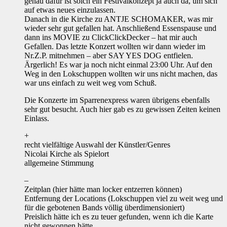
genau dafür ist solch ein Festivalkonzept ja auch da, um sich
auf etwas neues einzulassen.
Danach in die Kirche zu ANTJE SCHOMAKER, was mir
wieder sehr gut gefallen hat. Anschließend Essenspause und
dann ins MOVIE zu ClickClickDecker – hat mir auch
Gefallen. Das letzte Konzert wollten wir dann wieder im
Nr.Z.P. mitnehmen – aber SAY YES DOG entfielen.
Ärgerlich! Es war ja noch nicht einmal 23:00 Uhr. Auf den
Weg in den Lokschuppen wollten wir uns nicht machen, das
war uns einfach zu weit weg vom Schuß.
Die Konzerte im Sparrenexpress waren übrigens ebenfalls
sehr gut besucht. Auch hier gab es zu gewissen Zeiten keinen
Einlass.
+
recht vielfältige Auswahl der Künstler/Genres
Nicolai Kirche als Spielort
allgemeine Stimmung
–
Zeitplan (hier hätte man locker entzerren können)
Entfernung der Locations (Lokschuppen viel zu weit weg und
für die gebotenen Bands völlig überdimensioniert)
Preislich hätte ich es zu teuer gefunden, wenn ich die Karte
nicht gewonnen hätte