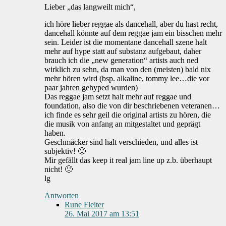
Lieber „das langweilt mich“,
ich höre lieber reggae als dancehall, aber du hast recht,
dancehall könnte auf dem reggae jam ein bisschen mehr
sein. Leider ist die momentane dancehall szene halt
mehr auf hype statt auf substanz aufgebaut, daher
brauch ich die „new generation“ artists auch ned
wirklich zu sehn, da man von den (meisten) bald nix
mehr hören wird (bsp. alkaline, tommy lee…die vor
paar jahren gehyped wurden)
Das reggae jam setzt halt mehr auf reggae und
foundation, also die von dir beschriebenen veteranen…
ich finde es sehr geil die original artists zu hören, die
die musik von anfang an mitgestaltet und geprägt
haben.
Geschmäcker sind halt verschieden, und alles ist
subjektiv! 🙂
Mir gefällt das keep it real jam line up z.b. überhaupt
nicht! 🙂
lg
Antworten
Rune Fleiter
26. Mai 2017 am 13:51