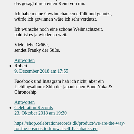
das gesagt durch einen Reim von mir.
Ich habe meine Gewinnchancen erfüllt und genutzt,
würde ich gewinnen wäre ich sehr verdutzt.
Ich wünsche noch eine schöne Weihnachtszeit,
bald ist es ja wieder so weit.
Viele liebe Grüße,
sendet Franky der Süße.
Antworten
Robert
9. Dezember 2018 am 17:55
Facebook und Instagram hab ich nicht, aber ein
Lieblingsalbum: Ship der japanischen Band Yuka &
Chronoship
Antworten
Celebration Records
23. Oktober 2018 am 19:30
https://shop.celebrationrecords.dk/product/we-are-the-way-
for-the-cosmos-to-know-itself-flashbacks-ep