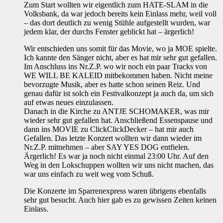
Zum Start wollten wir eigentlich zum HATE-SLAM in die
Volksbank, da war jedoch bereits kein Einlass mehr, weil voll
– das dort deutlich zu wenig Stühle aufgestellt wurden, war
jedem klar, der durchs Fenster geblickt hat – ärgerlich!
Wir entschieden uns somit für das Movie, wo ja MOE spielte.
Ich kannte den Sänger nicht, aber es hat mir sehr gut gefallen.
Im Anschluss ins Nr.Z.P. wo wir noch ein paar Tracks von
WE WILL BE KALEID mitbekommen haben. Nicht meine
bevorzugte Musik, aber es hatte schon seinen Reiz. Und
genau dafür ist solch ein Festivalkonzept ja auch da, um sich
auf etwas neues einzulassen.
Danach in die Kirche zu ANTJE SCHOMAKER, was mir
wieder sehr gut gefallen hat. Anschließend Essenspause und
dann ins MOVIE zu ClickClickDecker – hat mir auch
Gefallen. Das letzte Konzert wollten wir dann wieder im
Nr.Z.P. mitnehmen – aber SAY YES DOG entfielen.
Ärgerlich! Es war ja noch nicht einmal 23:00 Uhr. Auf den
Weg in den Lokschuppen wollten wir uns nicht machen, das
war uns einfach zu weit weg vom Schuß.
Die Konzerte im Sparrenexpress waren übrigens ebenfalls
sehr gut besucht. Auch hier gab es zu gewissen Zeiten keinen
Einlass.