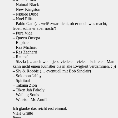
– Natural Black
– New Kingston
– Nkulee Dube
– Noel Ellis
– Pablo Gad (… weiß zwar nicht, ob er noch was macht,
leben sollte er aber noch?)
– Pura Vida
– Queen Omega
– Raphael
– Ras Michael
– Ras Zacharri
– Reemah
– Sizzla (… auch wenn jetzt vielleicht viele aufschreien. Man
kann nicht einen Künstler bis in alle Ewigkeit verdammen. ;-))
– Sly & Robbie (… eventuell mit Bob Sinclair)
– Solomon Jabby
– Spiritual
– Takana Zion
– Tiken Jah Fakoly
– Wailing Souls
– Winston Mc Anuff
Ich glaube das reicht erst einmal.
Viele Grüße
Peter