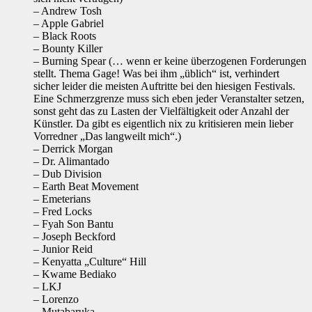
– Andrew Tosh
– Apple Gabriel
– Black Roots
– Bounty Killer
– Burning Spear (… wenn er keine überzogenen Forderungen
stellt. Thema Gage! Was bei ihm „üblich“ ist, verhindert
sicher leider die meisten Auftritte bei den hiesigen Festivals.
Eine Schmerzgrenze muss sich eben jeder Veranstalter setzen,
sonst geht das zu Lasten der Vielfältigkeit oder Anzahl der
Künstler. Da gibt es eigentlich nix zu kritisieren mein lieber
Vorredner „Das langweilt mich“.)
– Derrick Morgan
– Dr. Alimantado
– Dub Division
– Earth Beat Movement
– Emeterians
– Fred Locks
– Fyah Son Bantu
– Joseph Beckford
– Junior Reid
– Kenyatta „Culture“ Hill
– Kwame Bediako
– LKJ
– Lorenzo
– Mutabaruka