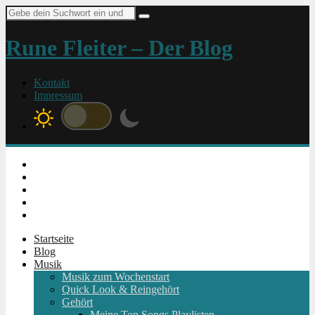
Suche
nach:
Rune Fleiter – Der Blog
Kontakt
Impressum
Instagram
Facebook
Twitter
Youtube
RSS
Startseite
Blog
Musik
Musik zum Wochenstart
Quick Look & Reingehört
Gehört
Meine Top Songs Playlisten