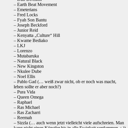
– Earth Beat Movement
– Emeterians
– Fred Locks
– Fyah Son Bantu
– Joseph Beckford
– Junior Reid
– Kenyatta „Culture“ Hill
– Kwame Bediako
– LKJ
– Lorenzo
– Mutabaruka
– Natural Black
– New Kingston
– Nkulee Dube
– Noel Ellis
– Pablo Gad (… weiß zwar nicht, ob er noch was macht,
leben sollte er aber noch?)
– Pura Vida
– Queen Omega
– Raphael
– Ras Michael
– Ras Zacharri
– Reemah
– Sizzla (… auch wenn jetzt vielleicht viele aufschreien. Man
kann nicht einen Künstler bis in alle Ewigkeit verdammen. ;-))