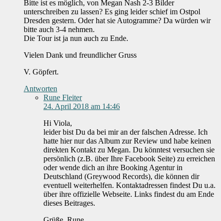
Bitte ist es möglich, von Megan Nash 2-3 Bilder
unterschreiben zu lassen? Es ging leider schief im Ostpol
Dresden gestern. Oder hat sie Autogramme? Da würden wir
bitte auch 3-4 nehmen.
Die Tour ist ja nun auch zu Ende.
Vielen Dank und freundlicher Gruss
V. Göpfert.
Antworten
Rune Fleiter
24. April 2018 am 14:46
Hi Viola,
leider bist Du da bei mir an der falschen Adresse. Ich
hatte hier nur das Album zur Review und habe keinen
direkten Kontakt zu Megan. Du könntest versuchen sie
persönlich (z.B. über Ihre Facebook Seite) zu erreichen
oder wende dich an ihre Booking Agentur in
Deutschland (Greywood Records), die können dir
eventuell weiterhelfen. Kontaktadressen findest Du u.a.
über ihre offizielle Webseite. Links findest du am Ende
dieses Beitrages.
Grüße, Rune