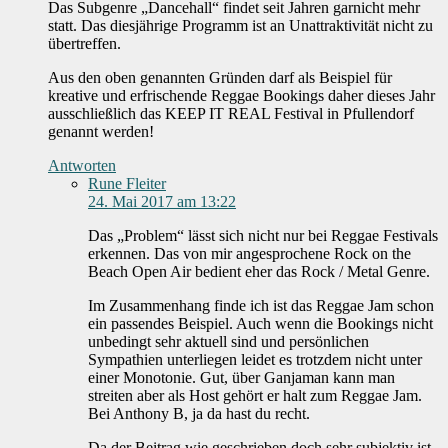
Das Subgenre „Dancehall“ findet seit Jahren garnicht mehr
statt. Das diesjährige Programm ist an Unattraktivität nicht zu
übertreffen.
Aus den oben genannten Gründen darf als Beispiel für
kreative und erfrischende Reggae Bookings daher dieses Jahr
ausschließlich das KEEP IT REAL Festival in Pfullendorf
genannt werden!
Antworten
Rune Fleiter
24. Mai 2017 am 13:22
Das „Problem“ lässt sich nicht nur bei Reggae Festivals
erkennen. Das von mir angesprochene Rock on the
Beach Open Air bedient eher das Rock / Metal Genre.
Im Zusammenhang finde ich ist das Reggae Jam schon
ein passendes Beispiel. Auch wenn die Bookings nicht
unbedingt sehr aktuell sind und persönlichen
Sympathien unterliegen leidet es trotzdem nicht unter
einer Monotonie. Gut, über Ganjaman kann man
streiten aber als Host gehört er halt zum Reggae Jam.
Bei Anthony B, ja da hast du recht.
Da der Beitrag wie geschrieben doch sehr subjektiv ist