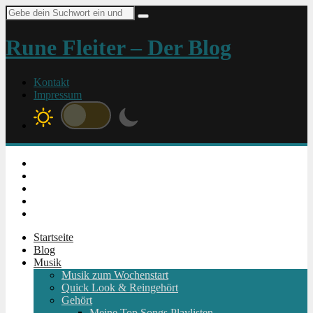
Suche
nach:
Rune Fleiter – Der Blog
Kontakt
Impressum
Instagram
Facebook
Twitter
Youtube
RSS
Startseite
Blog
Musik
Musik zum Wochenstart
Quick Look & Reingehört
Gehört
Meine Top Songs Playlisten