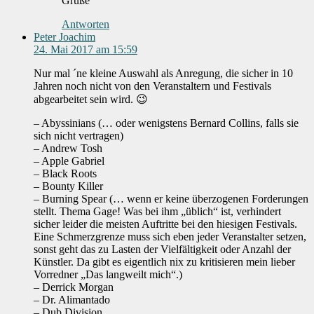
Grüße
Antworten
Peter Joachim
24. Mai 2017 am 15:59
Nur mal ´ne kleine Auswahl als Anregung, die sicher in 10
Jahren noch nicht von den Veranstaltern und Festivals
abgearbeitet sein wird. 😉
– Abyssinians (… oder wenigstens Bernard Collins, falls sie
sich nicht vertragen)
– Andrew Tosh
– Apple Gabriel
– Black Roots
– Bounty Killer
– Burning Spear (… wenn er keine überzogenen Forderungen
stellt. Thema Gage! Was bei ihm „üblich“ ist, verhindert
sicher leider die meisten Auftritte bei den hiesigen Festivals.
Eine Schmerzgrenze muss sich eben jeder Veranstalter setzen,
sonst geht das zu Lasten der Vielfältigkeit oder Anzahl der
Künstler. Da gibt es eigentlich nix zu kritisieren mein lieber
Vorredner „Das langweilt mich“.)
– Derrick Morgan
– Dr. Alimantado
– Dub Division