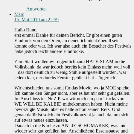
Antworten
Marc
15. Mai 2019 am 22:59
Hallo Rune,
erst einmal Danke für deinen Bericht. Er gibt einen guten
Eindruck von den Orten, an denen ich nicht überall sein
konnte oder war. Ich war also auch ein Besucher des Festivals
habe jedoch leicht andere Eindrücke.
Zum Start wollten wir eigentlich zum HATE-SLAM in die
Volksbank, da war jedoch bereits kein Einlass mehr, weil voll
– das dort deutlich zu wenig Stühle aufgestellt wurden, war
jedem klar, der durchs Fenster geblickt hat – ärgerlich!
Wir entschieden uns somit für das Movie, wo ja MOE spielte.
Ich kannte den Sänger nicht, aber es hat mir sehr gut gefallen.
Im Anschluss ins Nr.Z.P. wo wir noch ein paar Tracks von
WE WILL BE KALEID mitbekommen haben. Nicht meine
bevorzugte Musik, aber es hatte schon seinen Reiz. Und
genau dafür ist solch ein Festivalkonzept ja auch da, um sich
auf etwas neues einzulassen.
Danach in die Kirche zu ANTJE SCHOMAKER, was mir
wieder sehr gut gefallen hat. Anschließend Essenspause und