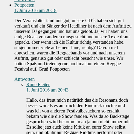
Pottpoeten
1. Juni 2016 am 20:18
Der Veranstalter fand uns gut, unsere CD´s haben sich gut
verkauft und ein Sänger der Headliner ist nach dem Auftritt zu
unserem DJ gegangen und hat uns gelobt. Ja, wir haben uns
einige Beats von anderen rausgesucht und unsere Texte drauf
gepackt, aber wenn ich die Kultur richtig verstanden habe,
singen immer viele auf einen Tune, richtig? Davon mal
abgesehen, waren die Reggaebands vor und nach unserem
Auftritt, genauso gut oder schlecht besucht wie unser. Wir
hatten Spaß und treten gerne nochmal auf einem Reggae
Festival auf. Gruß Pottpoeten
Antworten
Rune Fleiter
1. Juni 2016 am 20:43
Hallo, das freut mich natürlich das die Resonanz doch
besser war als es auf mich den Eindruck machte und
was ich von anderen Festivalbesuchern so erzählt
bekam wie die die Show fanden. Was da so Backstage
gesprochen wird bekommt man ja nun nicht immer mit.
Es sollte jetzt auch keine Kritik an eurer Show selbst
sein, und ob ihr auf Reggae Riddims performt oder