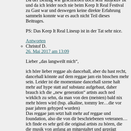
und da ich leider noch nie beim Keep It Real Festival
zu Gast war und deswegen keine direkte Erfahrung
sammeln konnte war es auch nicht Teil dieses
Beitrages.
PS: Das Keep It Real Lineup ist in der Tat sehr nice.
Antworten
Christof D.
26. Mai 2017 am 13:09
Lieber „das langweilt mich“,
ich höre lieber reggae als dancehall, aber du hast recht,
dancehall könnte auf dem reggae jam ein bisschen mehr
sein. Leider ist die momentane dancehall szene halt
mehr auf hype statt auf substanz aufgebaut, daher
brauch ich die „new generation“ artists auch ned
wirklich zu sehn, da man von den (meisten) bald nix
mehr hören wird (bsp. alkaline, tommy lee…die vor
paar jahren gehyped wurden)
Das reggae jam setzt halt mehr auf reggae und
foundation, also die von dir beschriebenen veteranen…
ich finde es sehr geil die original artists zu hören, die
die musik von anfang an mitgestaltet und geprägt