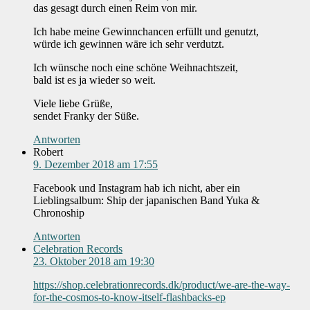
das gesagt durch einen Reim von mir.
Ich habe meine Gewinnchancen erfüllt und genutzt,
würde ich gewinnen wäre ich sehr verdutzt.
Ich wünsche noch eine schöne Weihnachtszeit,
bald ist es ja wieder so weit.
Viele liebe Grüße,
sendet Franky der Süße.
Antworten
Robert
9. Dezember 2018 am 17:55
Facebook und Instagram hab ich nicht, aber ein
Lieblingsalbum: Ship der japanischen Band Yuka &
Chronoship
Antworten
Celebration Records
23. Oktober 2018 am 19:30
https://shop.celebrationrecords.dk/product/we-are-the-way-
for-the-cosmos-to-know-itself-flashbacks-ep