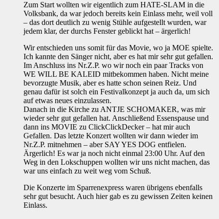
Zum Start wollten wir eigentlich zum HATE-SLAM in die
Volksbank, da war jedoch bereits kein Einlass mehr, weil voll
– das dort deutlich zu wenig Stühle aufgestellt wurden, war
jedem klar, der durchs Fenster geblickt hat – ärgerlich!
Wir entschieden uns somit für das Movie, wo ja MOE spielte.
Ich kannte den Sänger nicht, aber es hat mir sehr gut gefallen.
Im Anschluss ins Nr.Z.P. wo wir noch ein paar Tracks von
WE WILL BE KALEID mitbekommen haben. Nicht meine
bevorzugte Musik, aber es hatte schon seinen Reiz. Und
genau dafür ist solch ein Festivalkonzept ja auch da, um sich
auf etwas neues einzulassen.
Danach in die Kirche zu ANTJE SCHOMAKER, was mir
wieder sehr gut gefallen hat. Anschließend Essenspause und
dann ins MOVIE zu ClickClickDecker – hat mir auch
Gefallen. Das letzte Konzert wollten wir dann wieder im
Nr.Z.P. mitnehmen – aber SAY YES DOG entfielen.
Ärgerlich! Es war ja noch nicht einmal 23:00 Uhr. Auf den
Weg in den Lokschuppen wollten wir uns nicht machen, das
war uns einfach zu weit weg vom Schuß.
Die Konzerte im Sparrenexpress waren übrigens ebenfalls
sehr gut besucht. Auch hier gab es zu gewissen Zeiten keinen
Einlass.