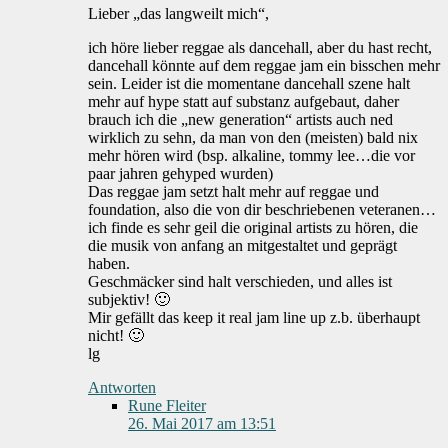
Lieber „das langweilt mich“,
ich höre lieber reggae als dancehall, aber du hast recht,
dancehall könnte auf dem reggae jam ein bisschen mehr
sein. Leider ist die momentane dancehall szene halt
mehr auf hype statt auf substanz aufgebaut, daher
brauch ich die „new generation“ artists auch ned
wirklich zu sehn, da man von den (meisten) bald nix
mehr hören wird (bsp. alkaline, tommy lee…die vor
paar jahren gehyped wurden)
Das reggae jam setzt halt mehr auf reggae und
foundation, also die von dir beschriebenen veteranen…
ich finde es sehr geil die original artists zu hören, die
die musik von anfang an mitgestaltet und geprägt
haben.
Geschmäcker sind halt verschieden, und alles ist
subjektiv! 🙂
Mir gefällt das keep it real jam line up z.b. überhaupt
nicht! 🙂
lg
Antworten
Rune Fleiter
26. Mai 2017 am 13:51