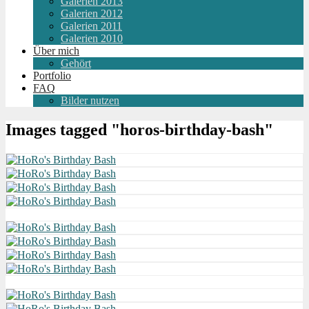
Galerien 2013
Galerien 2012
Galerien 2011
Galerien 2010
Über mich
Gehört
Portfolio
FAQ
Bilder nutzen
Images tagged "horos-birthday-bash"