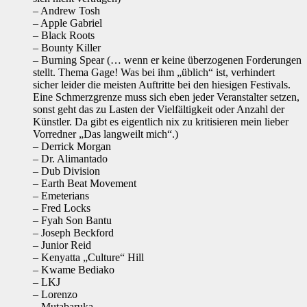
– Andrew Tosh
– Apple Gabriel
– Black Roots
– Bounty Killer
– Burning Spear (… wenn er keine überzogenen Forderungen
stellt. Thema Gage! Was bei ihm „üblich“ ist, verhindert
sicher leider die meisten Auftritte bei den hiesigen Festivals.
Eine Schmerzgrenze muss sich eben jeder Veranstalter setzen,
sonst geht das zu Lasten der Vielfältigkeit oder Anzahl der
Künstler. Da gibt es eigentlich nix zu kritisieren mein lieber
Vorredner „Das langweilt mich“.)
– Derrick Morgan
– Dr. Alimantado
– Dub Division
– Earth Beat Movement
– Emeterians
– Fred Locks
– Fyah Son Bantu
– Joseph Beckford
– Junior Reid
– Kenyatta „Culture“ Hill
– Kwame Bediako
– LKJ
– Lorenzo
– Mutabaruka