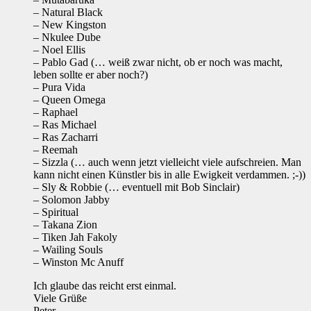
– Natural Black
– New Kingston
– Nkulee Dube
– Noel Ellis
– Pablo Gad (… weiß zwar nicht, ob er noch was macht,
leben sollte er aber noch?)
– Pura Vida
– Queen Omega
– Raphael
– Ras Michael
– Ras Zacharri
– Reemah
– Sizzla (… auch wenn jetzt vielleicht viele aufschreien. Man
kann nicht einen Künstler bis in alle Ewigkeit verdammen. ;-))
– Sly & Robbie (… eventuell mit Bob Sinclair)
– Solomon Jabby
– Spiritual
– Takana Zion
– Tiken Jah Fakoly
– Wailing Souls
– Winston Mc Anuff
Ich glaube das reicht erst einmal.
Viele Grüße
Peter