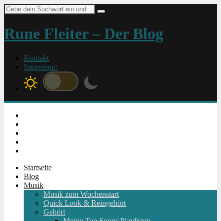
Suche
nach:
Rune Fleiter – Der Blog
Kontakt
Impressum
Instagram
Facebook
Twitter
Youtube
RSS
Startseite
Blog
Musik
Musik zum Wochenstart
Quick Look & Reingehört
Gehört
Meine Top Songs Playlisten