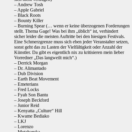
– Andrew Tosh
– Apple Gabriel
– Black Roots
– Bounty Killer
– Burning Spear (… wenn er keine überzogenen Forderungen
stellt. Thema Gage! Was bei ihm „üblich“ ist, verhindert
sicher leider die meisten Auftritte bei den hiesigen Festivals.
Eine Schmerzgrenze muss sich eben jeder Veranstalter setzen,
sonst geht das zu Lasten der Vielfältigkeit oder Anzahl der
Künstler. Da gibt es eigentlich nix zu kritisieren mein lieber
Vorredner „Das langweilt mich“.)
– Derrick Morgan
– Dr. Alimantado
– Dub Division
– Earth Beat Movement
– Emeterians
– Fred Locks
– Fyah Son Bantu
– Joseph Beckford
– Junior Reid
– Kenyatta „Culture“ Hill
– Kwame Bediako
– LKJ
– Lorenzo
– Mutabaruka