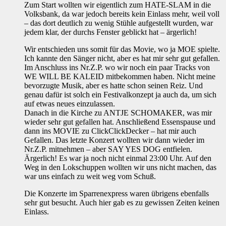
Zum Start wollten wir eigentlich zum HATE-SLAM in die
Volksbank, da war jedoch bereits kein Einlass mehr, weil voll
– das dort deutlich zu wenig Stühle aufgestellt wurden, war
jedem klar, der durchs Fenster geblickt hat – ärgerlich!
Wir entschieden uns somit für das Movie, wo ja MOE spielte.
Ich kannte den Sänger nicht, aber es hat mir sehr gut gefallen.
Im Anschluss ins Nr.Z.P. wo wir noch ein paar Tracks von
WE WILL BE KALEID mitbekommen haben. Nicht meine
bevorzugte Musik, aber es hatte schon seinen Reiz. Und
genau dafür ist solch ein Festivalkonzept ja auch da, um sich
auf etwas neues einzulassen.
Danach in die Kirche zu ANTJE SCHOMAKER, was mir
wieder sehr gut gefallen hat. Anschließend Essenspause und
dann ins MOVIE zu ClickClickDecker – hat mir auch
Gefallen. Das letzte Konzert wollten wir dann wieder im
Nr.Z.P. mitnehmen – aber SAY YES DOG entfielen.
Ärgerlich! Es war ja noch nicht einmal 23:00 Uhr. Auf den
Weg in den Lokschuppen wollten wir uns nicht machen, das
war uns einfach zu weit weg vom Schuß.
Die Konzerte im Sparrenexpress waren übrigens ebenfalls
sehr gut besucht. Auch hier gab es zu gewissen Zeiten keinen
Einlass.