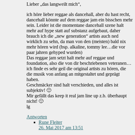
Lieber „das langweilt mich“,
ich höre lieber reggae als dancehall, aber du hast recht,
dancehall könnte auf dem reggae jam ein bisschen mehr
sein. Leider ist die momentane dancehall szene halt
mehr auf hype statt auf substanz aufgebaut, daher
brauch ich die „new generation“ artists auch ned
wirklich zu sehn, da man von den (meisten) bald nix
mehr hören wird (bsp. alkaline, tommy lee…die vor
paar jahren gehyped wurden)
Das reggae jam setzt halt mehr auf reggae und
foundation, also die von dir beschriebenen veteranen…
ich finde es sehr geil die original artists zu hören, die
die musik von anfang an mitgestaltet und geprägt
haben.
Geschmäcker sind halt verschieden, und alles ist
subjektiv! 🙂
Mir gefällt das keep it real jam line up z.b. überhaupt
nicht! 🙂
lg
Antworten
Rune Fleiter
26. Mai 2017 am 13:51