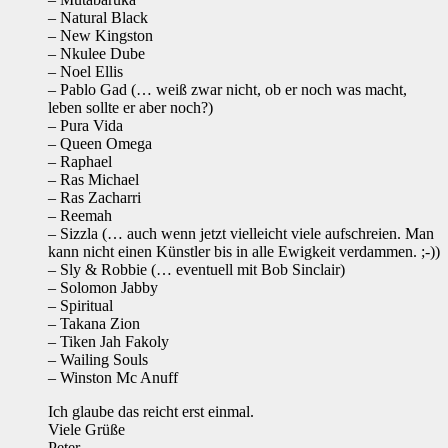
– Natural Black
– New Kingston
– Nkulee Dube
– Noel Ellis
– Pablo Gad (… weiß zwar nicht, ob er noch was macht,
leben sollte er aber noch?)
– Pura Vida
– Queen Omega
– Raphael
– Ras Michael
– Ras Zacharri
– Reemah
– Sizzla (… auch wenn jetzt vielleicht viele aufschreien. Man
kann nicht einen Künstler bis in alle Ewigkeit verdammen. ;-))
– Sly & Robbie (… eventuell mit Bob Sinclair)
– Solomon Jabby
– Spiritual
– Takana Zion
– Tiken Jah Fakoly
– Wailing Souls
– Winston Mc Anuff
Ich glaube das reicht erst einmal.
Viele Grüße
Peter