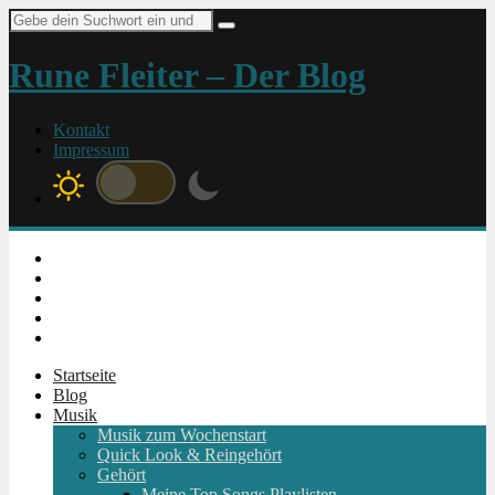
Suche
nach:
Rune Fleiter – Der Blog
Kontakt
Impressum
Instagram
Facebook
Twitter
Youtube
RSS
Startseite
Blog
Musik
Musik zum Wochenstart
Quick Look & Reingehört
Gehört
Meine Top Songs Playlisten