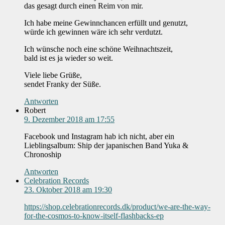
das gesagt durch einen Reim von mir.
Ich habe meine Gewinnchancen erfüllt und genutzt,
würde ich gewinnen wäre ich sehr verdutzt.
Ich wünsche noch eine schöne Weihnachtszeit,
bald ist es ja wieder so weit.
Viele liebe Grüße,
sendet Franky der Süße.
Antworten
Robert
9. Dezember 2018 am 17:55
Facebook und Instagram hab ich nicht, aber ein
Lieblingsalbum: Ship der japanischen Band Yuka &
Chronoship
Antworten
Celebration Records
23. Oktober 2018 am 19:30
https://shop.celebrationrecords.dk/product/we-are-the-way-
for-the-cosmos-to-know-itself-flashbacks-ep