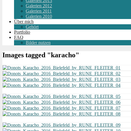
Galerien 2013
Galerien 2012
Galerien 2011
Galerien 2010
Über mich
Gehört
Portfolio
FAQ
Bilder nutzen
Images tagged "karacho"