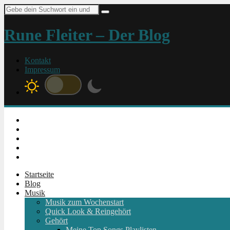
Suche
nach:
Rune Fleiter – Der Blog
Kontakt
Impressum
Instagram
Facebook
Twitter
Youtube
RSS
Startseite
Blog
Musik
Musik zum Wochenstart
Quick Look & Reingehört
Gehört
Meine Top Songs Playlisten