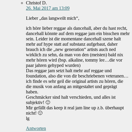
Christof D.
26. Mai 2017 am 13:09
Lieber „das langweilt mich“,
ich höre lieber reggae als dancehall, aber du hast recht,
dancehall könnte auf dem reggae jam ein bisschen mehr
sein. Leider ist die momentane dancehall szene halt
mehr auf hype statt auf substanz aufgebaut, daher
brauch ich die „new generation“ artists auch ned
wirklich zu sehn, da man von den (meisten) bald nix
mehr hören wird (bsp. alkaline, tommy lee…die vor
paar jahren gehyped wurden)
Das reggae jam setzt halt mehr auf reggae und
foundation, also die von dir beschriebenen veteranen…
ich finde es sehr geil die original artists zu hören, die
die musik von anfang an mitgestaltet und geprägt
haben.
Geschmäcker sind halt verschieden, und alles ist
subjektiv! 🙂
Mir gefällt das keep it real jam line up z.b. überhaupt
nicht! 🙂
lg
Antworten