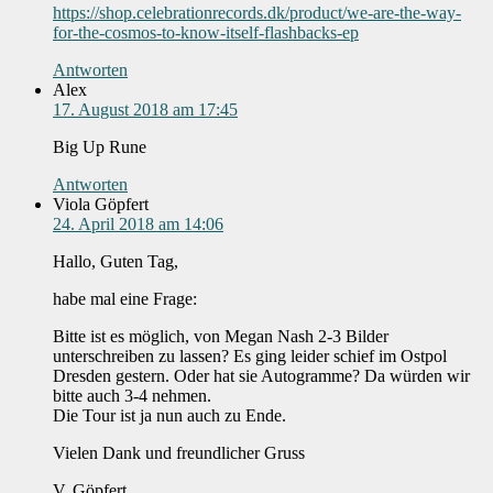
https://shop.celebrationrecords.dk/product/we-are-the-way-
for-the-cosmos-to-know-itself-flashbacks-ep
Antworten
Alex
17. August 2018 am 17:45
Big Up Rune
Antworten
Viola Göpfert
24. April 2018 am 14:06
Hallo, Guten Tag,
habe mal eine Frage:
Bitte ist es möglich, von Megan Nash 2-3 Bilder
unterschreiben zu lassen? Es ging leider schief im Ostpol
Dresden gestern. Oder hat sie Autogramme? Da würden wir
bitte auch 3-4 nehmen.
Die Tour ist ja nun auch zu Ende.
Vielen Dank und freundlicher Gruss
V. Göpfert.