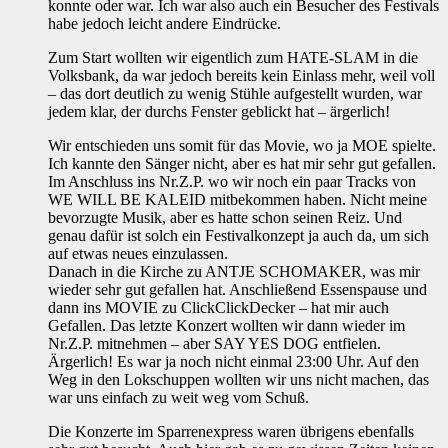
konnte oder war. Ich war also auch ein Besucher des Festivals
habe jedoch leicht andere Eindrücke.
Zum Start wollten wir eigentlich zum HATE-SLAM in die
Volksbank, da war jedoch bereits kein Einlass mehr, weil voll
– das dort deutlich zu wenig Stühle aufgestellt wurden, war
jedem klar, der durchs Fenster geblickt hat – ärgerlich!
Wir entschieden uns somit für das Movie, wo ja MOE spielte.
Ich kannte den Sänger nicht, aber es hat mir sehr gut gefallen.
Im Anschluss ins Nr.Z.P. wo wir noch ein paar Tracks von
WE WILL BE KALEID mitbekommen haben. Nicht meine
bevorzugte Musik, aber es hatte schon seinen Reiz. Und
genau dafür ist solch ein Festivalkonzept ja auch da, um sich
auf etwas neues einzulassen.
Danach in die Kirche zu ANTJE SCHOMAKER, was mir
wieder sehr gut gefallen hat. Anschließend Essenspause und
dann ins MOVIE zu ClickClickDecker – hat mir auch
Gefallen. Das letzte Konzert wollten wir dann wieder im
Nr.Z.P. mitnehmen – aber SAY YES DOG entfielen.
Ärgerlich! Es war ja noch nicht einmal 23:00 Uhr. Auf den
Weg in den Lokschuppen wollten wir uns nicht machen, das
war uns einfach zu weit weg vom Schuß.
Die Konzerte im Sparrenexpress waren übrigens ebenfalls