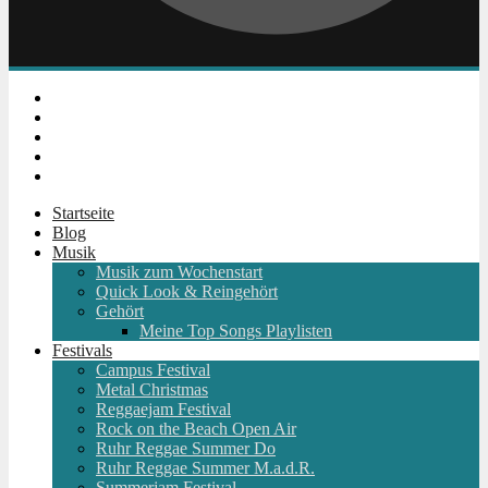
Instagram
Facebook
Twitter
Youtube
RSS
Startseite
Blog
Musik
Musik zum Wochenstart
Quick Look & Reingehört
Gehört
Meine Top Songs Playlisten
Festivals
Campus Festival
Metal Christmas
Reggaejam Festival
Rock on the Beach Open Air
Ruhr Reggae Summer Do
Ruhr Reggae Summer M.a.d.R.
Summerjam Festival