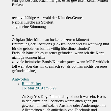
sehr gut besucht. Auch hier gab es zu gewissen Zeiten keinen
Einlass.
+
recht vielfältige Auswahl der Künstler/Genres
Nicolai Kirche als Spielort
allgemeine Stimmung
–
Zeitplan (hier hätte man locker entzerren können)
Entfernung der Locations (Lokschuppen viel zu weit weg und
für die gebotenen Bands völlig überdimensioniert)
Preislich hätte ich es zu teuer gefunden, wenn ich die Karte
nicht gewonnen hätte
zu viele heimische Bands/Künstler (auch wenn MOE wirklich
toll war, aber das wirkt einfach so, als ob man nichts besseres
gefunden hätte)
Antworten
Rune Fleiter
16. Mai 2019 am 8:29
Zu Say Yes Dog fällt mir da grad noch was ein. Hosts
in den einzelnen Locations wären auch ganz gut
gewesen um auf solche Ausfälle oder Änderungen im
Allgemeinen auch außerhalb von Facebook und