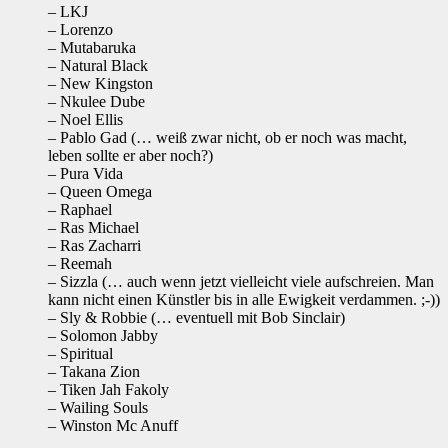
– LKJ
– Lorenzo
– Mutabaruka
– Natural Black
– New Kingston
– Nkulee Dube
– Noel Ellis
– Pablo Gad (… weiß zwar nicht, ob er noch was macht,
leben sollte er aber noch?)
– Pura Vida
– Queen Omega
– Raphael
– Ras Michael
– Ras Zacharri
– Reemah
– Sizzla (… auch wenn jetzt vielleicht viele aufschreien. Man
kann nicht einen Künstler bis in alle Ewigkeit verdammen. ;-))
– Sly & Robbie (… eventuell mit Bob Sinclair)
– Solomon Jabby
– Spiritual
– Takana Zion
– Tiken Jah Fakoly
– Wailing Souls
– Winston Mc Anuff