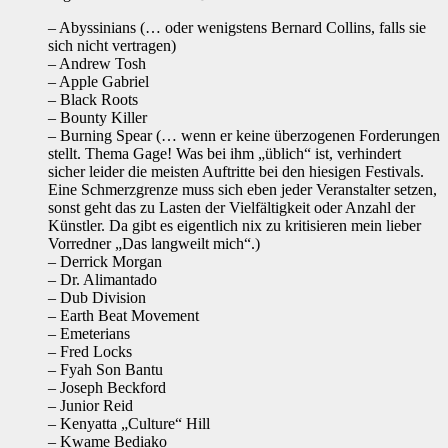
– Abyssinians (… oder wenigstens Bernard Collins, falls sie
sich nicht vertragen)
– Andrew Tosh
– Apple Gabriel
– Black Roots
– Bounty Killer
– Burning Spear (… wenn er keine überzogenen Forderungen
stellt. Thema Gage! Was bei ihm „üblich“ ist, verhindert
sicher leider die meisten Auftritte bei den hiesigen Festivals.
Eine Schmerzgrenze muss sich eben jeder Veranstalter setzen,
sonst geht das zu Lasten der Vielfältigkeit oder Anzahl der
Künstler. Da gibt es eigentlich nix zu kritisieren mein lieber
Vorredner „Das langweilt mich“.)
– Derrick Morgan
– Dr. Alimantado
– Dub Division
– Earth Beat Movement
– Emeterians
– Fred Locks
– Fyah Son Bantu
– Joseph Beckford
– Junior Reid
– Kenyatta „Culture“ Hill
– Kwame Bediako