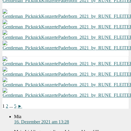
1
2
...
5
►
Mia
16. Dezember 2021 am 13:28