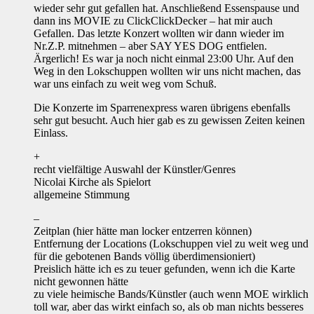
wieder sehr gut gefallen hat. Anschließend Essenspause und
dann ins MOVIE zu ClickClickDecker – hat mir auch
Gefallen. Das letzte Konzert wollten wir dann wieder im
Nr.Z.P. mitnehmen – aber SAY YES DOG entfielen.
Ärgerlich! Es war ja noch nicht einmal 23:00 Uhr. Auf den
Weg in den Lokschuppen wollten wir uns nicht machen, das
war uns einfach zu weit weg vom Schuß.
Die Konzerte im Sparrenexpress waren übrigens ebenfalls
sehr gut besucht. Auch hier gab es zu gewissen Zeiten keinen
Einlass.
+
recht vielfältige Auswahl der Künstler/Genres
Nicolai Kirche als Spielort
allgemeine Stimmung
–
Zeitplan (hier hätte man locker entzerren können)
Entfernung der Locations (Lokschuppen viel zu weit weg und
für die gebotenen Bands völlig überdimensioniert)
Preislich hätte ich es zu teuer gefunden, wenn ich die Karte
nicht gewonnen hätte
zu viele heimische Bands/Künstler (auch wenn MOE wirklich
toll war, aber das wirkt einfach so, als ob man nichts besseres