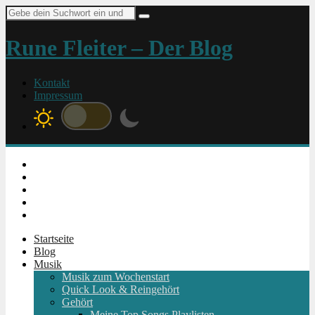
Suche
nach:
Rune Fleiter – Der Blog
Kontakt
Impressum
Instagram
Facebook
Twitter
Youtube
RSS
Startseite
Blog
Musik
Musik zum Wochenstart
Quick Look & Reingehört
Gehört
Meine Top Songs Playlisten