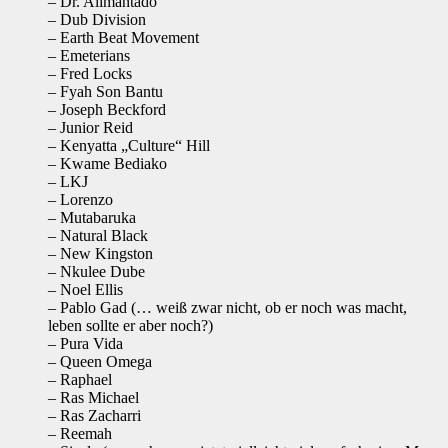
– Dr. Alimantado
– Dub Division
– Earth Beat Movement
– Emeterians
– Fred Locks
– Fyah Son Bantu
– Joseph Beckford
– Junior Reid
– Kenyatta „Culture“ Hill
– Kwame Bediako
– LKJ
– Lorenzo
– Mutabaruka
– Natural Black
– New Kingston
– Nkulee Dube
– Noel Ellis
– Pablo Gad (… weiß zwar nicht, ob er noch was macht,
leben sollte er aber noch?)
– Pura Vida
– Queen Omega
– Raphael
– Ras Michael
– Ras Zacharri
– Reemah