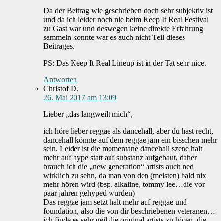
Da der Beitrag wie geschrieben doch sehr subjektiv ist
und da ich leider noch nie beim Keep It Real Festival
zu Gast war und deswegen keine direkte Erfahrung
sammeln konnte war es auch nicht Teil dieses
Beitrages.
PS: Das Keep It Real Lineup ist in der Tat sehr nice.
Antworten
Christof D.
26. Mai 2017 am 13:09
Lieber „das langweilt mich“,
ich höre lieber reggae als dancehall, aber du hast recht,
dancehall könnte auf dem reggae jam ein bisschen mehr
sein. Leider ist die momentane dancehall szene halt
mehr auf hype statt auf substanz aufgebaut, daher
brauch ich die „new generation“ artists auch ned
wirklich zu sehn, da man von den (meisten) bald nix
mehr hören wird (bsp. alkaline, tommy lee…die vor
paar jahren gehyped wurden)
Das reggae jam setzt halt mehr auf reggae und
foundation, also die von dir beschriebenen veteranen…
ich finde es sehr geil die original artists zu hören, die