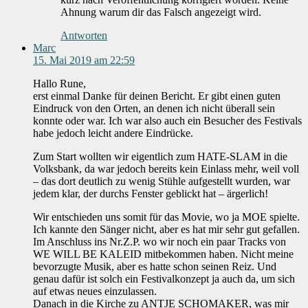
Ahnung warum dir das Falsch angezeigt wird.
Antworten
Marc
15. Mai 2019 am 22:59
Hallo Rune,
erst einmal Danke für deinen Bericht. Er gibt einen guten
Eindruck von den Orten, an denen ich nicht überall sein
konnte oder war. Ich war also auch ein Besucher des Festivals
habe jedoch leicht andere Eindrücke.
Zum Start wollten wir eigentlich zum HATE-SLAM in die
Volksbank, da war jedoch bereits kein Einlass mehr, weil voll
– das dort deutlich zu wenig Stühle aufgestellt wurden, war
jedem klar, der durchs Fenster geblickt hat – ärgerlich!
Wir entschieden uns somit für das Movie, wo ja MOE spielte.
Ich kannte den Sänger nicht, aber es hat mir sehr gut gefallen.
Im Anschluss ins Nr.Z.P. wo wir noch ein paar Tracks von
WE WILL BE KALEID mitbekommen haben. Nicht meine
bevorzugte Musik, aber es hatte schon seinen Reiz. Und
genau dafür ist solch ein Festivalkonzept ja auch da, um sich
auf etwas neues einzulassen.
Danach in die Kirche zu ANTJE SCHOMAKER, was mir