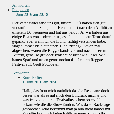
Antworten
Pottpoeten
1. Juni 2016 am 20:18
Der Veranstalter fand uns gut, unsere CD´s haben sich gut
verkauft und ein Sänger der Headliner ist nach dem Auftritt zu
unserem DJ gegangen und hat uns gelobt. Ja, wir haben uns
einige Beats von anderen rausgesucht und unsere Texte drauf
gepackt, aber wenn ich die Kultur richtig verstanden habe,
singen immer viele auf einen Tune, richtig? Davon mal
abgesehen, waren die Reggaebands vor und nach unserem
Auftritt, genauso gut oder schlecht besucht wie unser. Wir
hatten Spaß und treten gerne nochmal auf einem Reggae
Festival auf. Gruß Pottpoeten
Antworten
Rune Fleiter
1. Juni 2016 am 20:43
Hallo, das freut mich natürlich das die Resonanz doch
besser war als es auf mich den Eindruck machte und
was ich von anderen Festivalbesuchern so erzählt
bekam wie die die Show fanden. Was da so Backstage
gesprochen wird bekommt man ja nun nicht immer mit.
Es sollte jetzt auch keine Kritik an eurer Show selbst