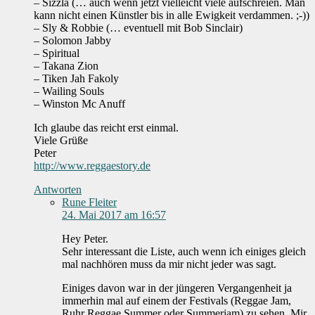
– Sizzla (… auch wenn jetzt vielleicht viele aufschreien. Man
kann nicht einen Künstler bis in alle Ewigkeit verdammen. ;-))
– Sly & Robbie (… eventuell mit Bob Sinclair)
– Solomon Jabby
– Spiritual
– Takana Zion
– Tiken Jah Fakoly
– Wailing Souls
– Winston Mc Anuff
Ich glaube das reicht erst einmal.
Viele Grüße
Peter
http://www.reggaestory.de
Antworten
Rune Fleiter
24. Mai 2017 am 16:57
Hey Peter.
Sehr interessant die Liste, auch wenn ich einiges gleich
mal nachhören muss da mir nicht jeder was sagt.
Einiges davon war in der jüngeren Vergangenheit ja
immerhin mal auf einem der Festivals (Reggae Jam,
Ruhr Reggae Summer oder Summerjam) zu sehen. Mir