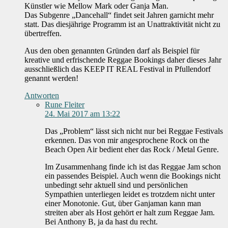
Künstler wie Mellow Mark oder Ganja Man.
Das Subgenre „Dancehall“ findet seit Jahren garnicht mehr
statt. Das diesjährige Programm ist an Unattraktivität nicht zu
übertreffen.
Aus den oben genannten Gründen darf als Beispiel für
kreative und erfrischende Reggae Bookings daher dieses Jahr
ausschließlich das KEEP IT REAL Festival in Pfullendorf
genannt werden!
Antworten
Rune Fleiter
24. Mai 2017 am 13:22
Das „Problem“ lässt sich nicht nur bei Reggae Festivals
erkennen. Das von mir angesprochene Rock on the
Beach Open Air bedient eher das Rock / Metal Genre.
Im Zusammenhang finde ich ist das Reggae Jam schon
ein passendes Beispiel. Auch wenn die Bookings nicht
unbedingt sehr aktuell sind und persönlichen
Sympathien unterliegen leidet es trotzdem nicht unter
einer Monotonie. Gut, über Ganjaman kann man
streiten aber als Host gehört er halt zum Reggae Jam.
Bei Anthony B, ja da hast du recht.