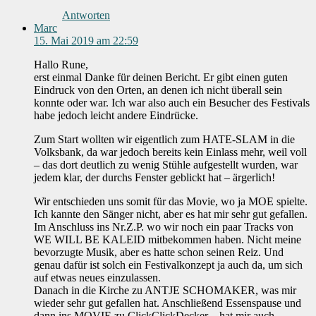
Antworten
Marc
15. Mai 2019 am 22:59
Hallo Rune,
erst einmal Danke für deinen Bericht. Er gibt einen guten
Eindruck von den Orten, an denen ich nicht überall sein
konnte oder war. Ich war also auch ein Besucher des Festivals
habe jedoch leicht andere Eindrücke.
Zum Start wollten wir eigentlich zum HATE-SLAM in die
Volksbank, da war jedoch bereits kein Einlass mehr, weil voll
– das dort deutlich zu wenig Stühle aufgestellt wurden, war
jedem klar, der durchs Fenster geblickt hat – ärgerlich!
Wir entschieden uns somit für das Movie, wo ja MOE spielte.
Ich kannte den Sänger nicht, aber es hat mir sehr gut gefallen.
Im Anschluss ins Nr.Z.P. wo wir noch ein paar Tracks von
WE WILL BE KALEID mitbekommen haben. Nicht meine
bevorzugte Musik, aber es hatte schon seinen Reiz. Und
genau dafür ist solch ein Festivalkonzept ja auch da, um sich
auf etwas neues einzulassen.
Danach in die Kirche zu ANTJE SCHOMAKER, was mir
wieder sehr gut gefallen hat. Anschließend Essenspause und
dann ins MOVIE zu ClickClickDecker – hat mir auch