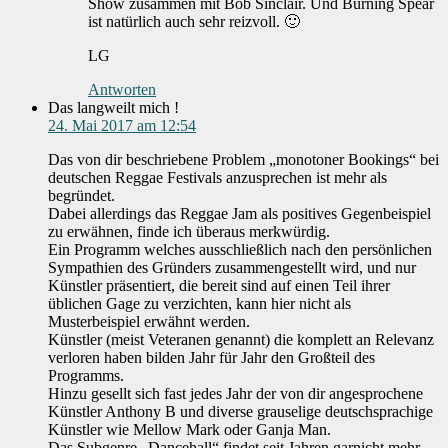
Show zusammen mit Bob Sinclair. Und Burning Spear
ist natürlich auch sehr reizvoll. 🙂
LG
Antworten
Das langweilt mich !
24. Mai 2017 am 12:54
Das von dir beschriebene Problem „monotoner Bookings“ bei
deutschen Reggae Festivals anzusprechen ist mehr als
begründet.
Dabei allerdings das Reggae Jam als positives Gegenbeispiel
zu erwähnen, finde ich überaus merkwürdig.
Ein Programm welches ausschließlich nach den persönlichen
Sympathien des Gründers zusammengestellt wird, und nur
Künstler präsentiert, die bereit sind auf einen Teil ihrer
üblichen Gage zu verzichten, kann hier nicht als
Musterbeispiel erwähnt werden.
Künstler (meist Veteranen genannt) die komplett an Relevanz
verloren haben bilden Jahr für Jahr den Großteil des
Programms.
Hinzu gesellt sich fast jedes Jahr der von dir angesprochene
Künstler Anthony B und diverse grauselige deutschsprachige
Künstler wie Mellow Mark oder Ganja Man.
Das Subgenre „Dancehall“ findet seit Jahren garnicht mehr