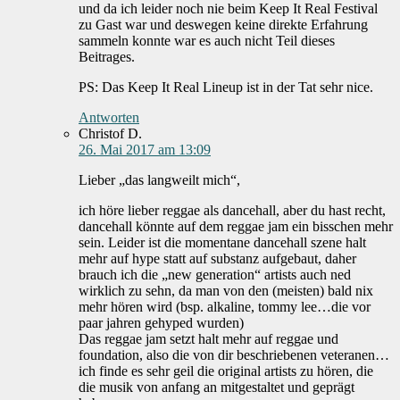
und da ich leider noch nie beim Keep It Real Festival
zu Gast war und deswegen keine direkte Erfahrung
sammeln konnte war es auch nicht Teil dieses
Beitrages.
PS: Das Keep It Real Lineup ist in der Tat sehr nice.
Antworten
Christof D.
26. Mai 2017 am 13:09
Lieber „das langweilt mich“,
ich höre lieber reggae als dancehall, aber du hast recht,
dancehall könnte auf dem reggae jam ein bisschen mehr
sein. Leider ist die momentane dancehall szene halt
mehr auf hype statt auf substanz aufgebaut, daher
brauch ich die „new generation“ artists auch ned
wirklich zu sehn, da man von den (meisten) bald nix
mehr hören wird (bsp. alkaline, tommy lee…die vor
paar jahren gehyped wurden)
Das reggae jam setzt halt mehr auf reggae und
foundation, also die von dir beschriebenen veteranen…
ich finde es sehr geil die original artists zu hören, die
die musik von anfang an mitgestaltet und geprägt