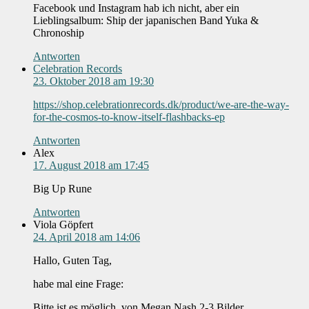
Facebook und Instagram hab ich nicht, aber ein
Lieblingsalbum: Ship der japanischen Band Yuka &
Chronoship
Antworten
Celebration Records
23. Oktober 2018 am 19:30
https://shop.celebrationrecords.dk/product/we-are-the-way-
for-the-cosmos-to-know-itself-flashbacks-ep
Antworten
Alex
17. August 2018 am 17:45
Big Up Rune
Antworten
Viola Göpfert
24. April 2018 am 14:06
Hallo, Guten Tag,
habe mal eine Frage:
Bitte ist es möglich, von Megan Nash 2-3 Bilder