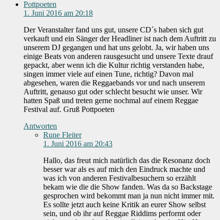
Pottpoeten
1. Juni 2016 am 20:18
Der Veranstalter fand uns gut, unsere CD´s haben sich gut
verkauft und ein Sänger der Headliner ist nach dem Auftritt zu
unserem DJ gegangen und hat uns gelobt. Ja, wir haben uns
einige Beats von anderen rausgesucht und unsere Texte drauf
gepackt, aber wenn ich die Kultur richtig verstanden habe,
singen immer viele auf einen Tune, richtig? Davon mal
abgesehen, waren die Reggaebands vor und nach unserem
Auftritt, genauso gut oder schlecht besucht wie unser. Wir
hatten Spaß und treten gerne nochmal auf einem Reggae
Festival auf. Gruß Pottpoeten
Antworten
Rune Fleiter
1. Juni 2016 am 20:43
Hallo, das freut mich natürlich das die Resonanz doch
besser war als es auf mich den Eindruck machte und
was ich von anderen Festivalbesuchern so erzählt
bekam wie die die Show fanden. Was da so Backstage
gesprochen wird bekommt man ja nun nicht immer mit.
Es sollte jetzt auch keine Kritik an eurer Show selbst
sein, und ob ihr auf Reggae Riddims performt oder