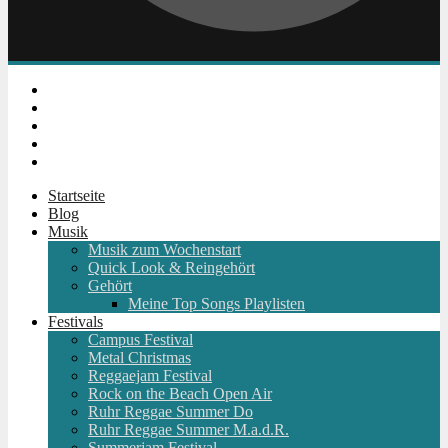
Instagram
Facebook
Twitter
Youtube
RSS
Startseite
Blog
Musik
Musik zum Wochenstart
Quick Look & Reingehört
Gehört
Meine Top Songs Playlisten
Festivals
Campus Festival
Metal Christmas
Reggaejam Festival
Rock on the Beach Open Air
Ruhr Reggae Summer Do
Ruhr Reggae Summer M.a.d.R.
Summerjam Festival