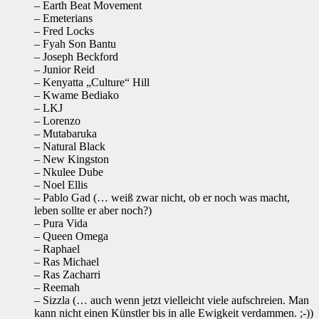
– Earth Beat Movement
– Emeterians
– Fred Locks
– Fyah Son Bantu
– Joseph Beckford
– Junior Reid
– Kenyatta „Culture“ Hill
– Kwame Bediako
– LKJ
– Lorenzo
– Mutabaruka
– Natural Black
– New Kingston
– Nkulee Dube
– Noel Ellis
– Pablo Gad (… weiß zwar nicht, ob er noch was macht,
leben sollte er aber noch?)
– Pura Vida
– Queen Omega
– Raphael
– Ras Michael
– Ras Zacharri
– Reemah
– Sizzla (… auch wenn jetzt vielleicht viele aufschreien. Man
kann nicht einen Künstler bis in alle Ewigkeit verdammen. ;-))